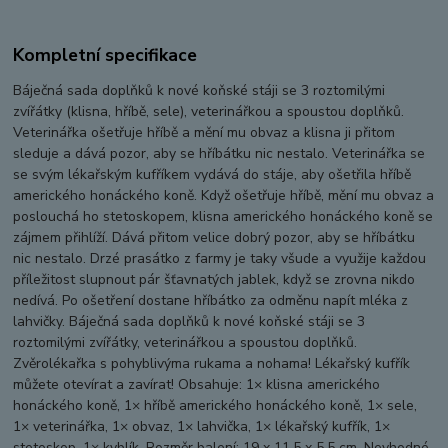
Kompletní specifikace
Báječná sada doplňků k nové koňské stáji se 3 roztomilými
zvířátky (klisna, hříbě, sele), veterinářkou a spoustou doplňků.
Veterinářka ošetřuje hříbě a mění mu obvaz a klisna ji přitom
sleduje a dává pozor, aby se hříbátku nic nestalo. Veterinářka se
se svým lékařským kufříkem vydává do stáje, aby ošetřila hříbě
amerického honáckého koně. Když ošetřuje hříbě, mění mu obvaz a
poslouchá ho stetoskopem, klisna amerického honáckého koně se
zájmem přihlíží. Dává přitom velice dobrý pozor, aby se hříbátku
nic nestalo. Drzé prasátko z farmy je taky všude a využije každou
příležitost slupnout pár šťavnatých jablek, když se zrovna nikdo
nedívá. Po ošetření dostane hříbátko za odměnu napít mléka z
lahvičky. Báječná sada doplňků k nové koňské stáji se 3
roztomilými zvířátky, veterinářkou a spoustou doplňků.
Zvěrolékařka s pohyblivýma rukama a nohama! Lékařský kufřík
můžete otevírat a zavírat! Obsahuje: 1× klisna amerického
honáckého koně, 1× hříbě amerického honáckého koně, 1× sele,
1× veterinářka, 1× obvaz, 1× lahvička, 1× lékařský kufřík, 1×
stetoskop, 1× kyblík. Rozměr balení: 19 x 11,5 x 5,5 cm. Nevhodné