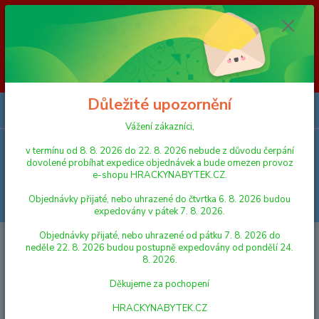
Vážení zákazníci, v termínu od 8. 8. 2026 do 23. 8. 2026 nebude z
důvodu čerpání dovolené probíhat expedice objednávek a bude omezen
provoz e-shopu HRACKYNABYTEK.CZ. Objednávky přijaté, nebo
uhrazené do čtvrtka 6. 8. 2026 budou expedovány v pátek 7. 8. 2026.
Objednávky přijaté, nebo uhrazené od pátku 7. 8. 2026 do neděle 23. 8.
2026 budou postupně expedovány od pondělí 24. 8. 2026. Děkujeme za
pochopení HRACKYNABYTEK.CZ
Důležité upozornění
0
ks
za
0,00 Kč
Vážení zákazníci,
v termínu od 8. 8. 2026 do 22. 8. 2026 nebude z důvodu čerpání
Menu
dovolené probíhat expedice objednávek a bude omezen provoz
e-shopu HRACKYNABYTEK.CZ.
Objednávky přijaté, nebo uhrazené do čtvrtka 6. 8. 2026 budou
Hledat
expedovány v pátek 7. 8. 2026.
Objednávky přijaté, nebo uhrazené od pátku 7. 8. 2026 do
Úvod
FIGURKY A ZVÍŘÁTKA
Schleich 42486 Návštěva lékaře u klisny a
neděle 22. 8. 2026 budou postupně expedovány od pondělí 24.
hříběte
8. 2026.
Schleich 42486 Návštěva lékaře u
Děkujeme za pochopení
klisny a hříběte
HRACKYNABYTEK.CZ