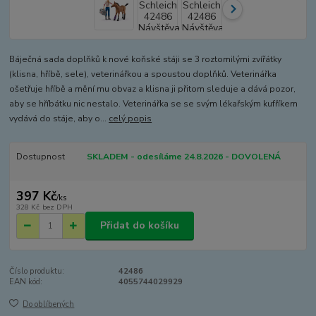
Báječná sada doplňků k nové koňské stáji se 3 roztomilými zvířátky
(klisna, hříbě, sele), veterinářkou a spoustou doplňků. Veterinářka
ošetřuje hříbě a mění mu obvaz a klisna ji přitom sleduje a dává pozor,
aby se hříbátku nic nestalo. Veterinářka se se svým lékařským kufříkem
vydává do stáje, aby o...
celý popis
Dostupnost
SKLADEM - odesíláme 24.8.2026 - DOVOLENÁ
397 Kč
/
ks
328 Kč
bez DPH
Přidat do košíku
Číslo produktu:
42486
EAN kód:
4055744029929
Do oblíbených