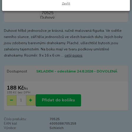
Zavřít
Duhové hříbě jednorožce je krásná, ručně malovaná figurka. Ve světle
ranního slunce, září těla jednorožců ve všech barvách duhy. Jejich boky
jsou zdobeny barevnými drahokamy. Plaché, ušlechtilé bytosti jsou
zahaleny tajemstvím. Na boku mají ve tvaru podkovy umístěné
drahokamy. Rozměr: 9 x 16 x 6 cm ...
celý popis
Dostupnost
SKLADEM - odesíláme 24.8.2026 - DOVOLENÁ
188 Kč
/
ks
155 Kč
bez DPH
Přidat do košíku
Číslo produktu:
70525
EAN kód:
4005086705258
Výrobce:
Schleich