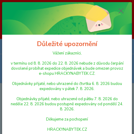
Vážení zákazníci, v termínu od 8. 8. 2026 do 23. 8. 2026 nebude z
důvodu čerpání dovolené probíhat expedice objednávek a bude omezen
provoz e-shopu HRACKYNABYTEK.CZ. Objednávky přijaté, nebo
uhrazené do čtvrtka 6. 8. 2026 budou expedovány v pátek 7. 8. 2026.
Objednávky přijaté, nebo uhrazené od pátku 7. 8. 2026 do neděle 23. 8.
2026 budou postupně expedovány od pondělí 24. 8. 2026. Děkujeme za
pochopení HRACKYNABYTEK.CZ
Důležité upozornění
0
ks
za
0,00 Kč
Vážení zákazníci,
Menu
v termínu od 8. 8. 2026 do 22. 8. 2026 nebude z důvodu čerpání
dovolené probíhat expedice objednávek a bude omezen provoz
e-shopu HRACKYNABYTEK.CZ.
Hledat
Objednávky přijaté, nebo uhrazené do čtvrtka 6. 8. 2026 budou
expedovány v pátek 7. 8. 2026.
Úvod
FIGURKY A ZVÍŘÁTKA
Schleich 70525 Duhový jednorožec hříbě
Objednávky přijaté, nebo uhrazené od pátku 7. 8. 2026 do
Schleich 70525 Duhový
neděle 22. 8. 2026 budou postupně expedovány od pondělí 24.
8. 2026.
jednorožec hříbě
Děkujeme za pochopení
HRACKYNABYTEK.CZ