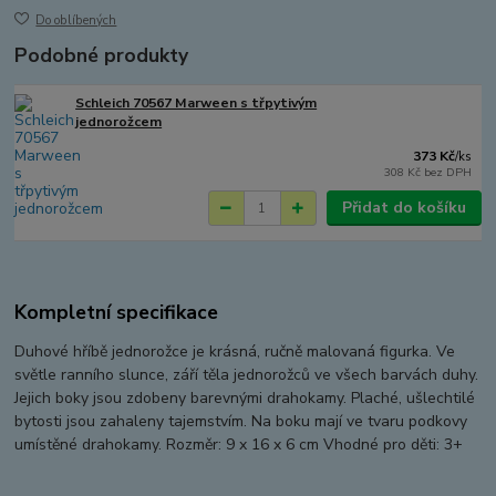
Do oblíbených
Podobné produkty
Schleich 70567 Marween s třpytivým
jednorožcem
373 Kč
/
ks
308 Kč
bez DPH
Přidat do košíku
Kompletní specifikace
Duhové hříbě jednorožce je krásná, ručně malovaná figurka. Ve
světle ranního slunce, září těla jednorožců ve všech barvách duhy.
Jejich boky jsou zdobeny barevnými drahokamy. Plaché, ušlechtilé
bytosti jsou zahaleny tajemstvím. Na boku mají ve tvaru podkovy
umístěné drahokamy. Rozměr: 9 x 16 x 6 cm Vhodné pro děti: 3+