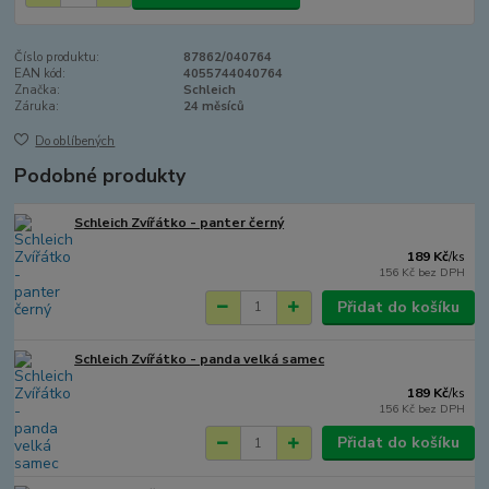
Číslo produktu:
87862/040764
EAN kód:
4055744040764
Značka:
Schleich
Záruka:
24 měsíců
Do oblíbených
Podobné produkty
Schleich Zvířátko - panter černý
189 Kč
/
ks
156 Kč
bez DPH
Přidat do košíku
Schleich Zvířátko - panda velká samec
189 Kč
/
ks
156 Kč
bez DPH
Přidat do košíku