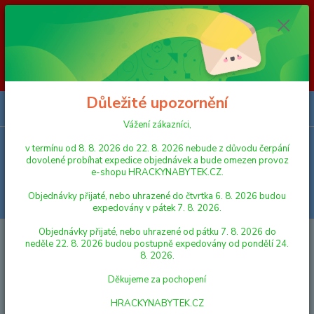
Vážení zákazníci, v termínu od 8. 8. 2026 do 23. 8. 2026 nebude z
důvodu čerpání dovolené probíhat expedice objednávek a bude omezen
provoz e-shopu HRACKYNABYTEK.CZ. Objednávky přijaté, nebo
uhrazené do čtvrtka 6. 8. 2026 budou expedovány v pátek 7. 8. 2026.
Objednávky přijaté, nebo uhrazené od pátku 7. 8. 2026 do neděle 23. 8.
2026 budou postupně expedovány od pondělí 24. 8. 2026. Děkujeme za
pochopení HRACKYNABYTEK.CZ
Důležité upozornění
0
ks
za
0,00 Kč
Vážení zákazníci,
v termínu od 8. 8. 2026 do 22. 8. 2026 nebude z důvodu čerpání
Menu
dovolené probíhat expedice objednávek a bude omezen provoz
e-shopu HRACKYNABYTEK.CZ.
Objednávky přijaté, nebo uhrazené do čtvrtka 6. 8. 2026 budou
Hledat
expedovány v pátek 7. 8. 2026.
Objednávky přijaté, nebo uhrazené od pátku 7. 8. 2026 do
Úvod
FIGURKY A ZVÍŘÁTKA
Schleich 87862 Sáček s překvapením -
neděle 22. 8. 2026 budou postupně expedovány od pondělí 24.
africká zvířátka L, série 4
8. 2026.
Schleich 87862 Sáček s
Děkujeme za pochopení
překvapením - africká zvířátka L,
HRACKYNABYTEK.CZ