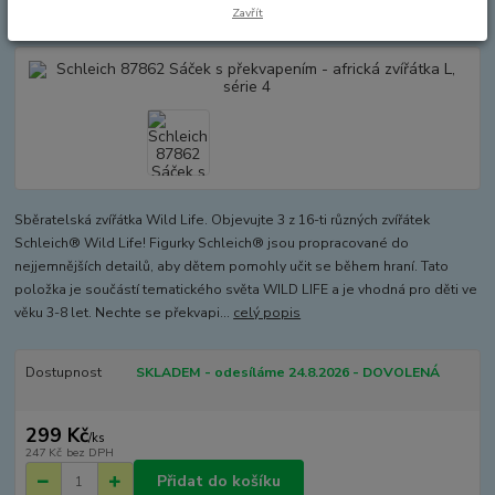
série 4
Zavřít
Sběratelská zvířátka Wild Life. Objevujte 3 z 16-ti různých zvířátek
Schleich® Wild Life! Figurky Schleich® jsou propracované do
nejjemnějších detailů, aby dětem pomohly učit se během hraní. Tato
položka je součástí tematického světa WILD LIFE a je vhodná pro děti ve
věku 3-8 let. Nechte se překvapi...
celý popis
Dostupnost
SKLADEM - odesíláme 24.8.2026 - DOVOLENÁ
299 Kč
/
ks
247 Kč
bez DPH
Přidat do košíku