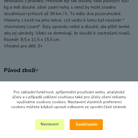
dinosaurů z pravěku. Přestože byl tak dlouhý, vážil pouhých 500
kg a měl dlouhé, silné zadní nohy, s nimiž by mohl snadno
dosáhnout rychlosti až 38 km / h. To mělo dva pozoruhodné
hřebeny z kostí na jeho lebce, což vedlo k tomu být nazýván "
chocholatý Lizard". Byly opravdu velké a dlouhé, ale příliš tenké,
aby jej ubránily. Vědci se domnívají, že sloužili k zastrašení rivalů.
Rozměr: 8,5 x 11,5 x 15,5 cm.
Vhodné pro děti: 3+
Původ zboží
Zboží zařazeno v kategoriích
Pro základní funkčnost, zpříjemnění používání webu, analytické
FIGURKY A ZVÍŘÁTKA
účely a v případě udělení souhlasu také pro účely cílení reklamy
využíváme soubory cookies. Nastavení vlastních preferencí
SCHLEICH
cookies můžete kdykoli upravit odkazem ve spodní části stránek.
Dinosauři
Souhlasím
Nastavení