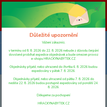
Vážení zákazníci, v termínu od 8. 8. 2026 do 23. 8. 2026 nebude z
důvodu čerpání dovolené probíhat expedice objednávek a bude omezen
provoz e-shopu HRACKYNABYTEK.CZ. Objednávky přijaté, nebo
uhrazené do čtvrtka 6. 8. 2026 budou expedovány v pátek 7. 8. 2026.
Objednávky přijaté, nebo uhrazené od pátku 7. 8. 2026 do neděle 23. 8.
2026 budou postupně expedovány od pondělí 24. 8. 2026. Děkujeme za
pochopení HRACKYNABYTEK.CZ
Důležité upozornění
0
ks
za
0,00 Kč
Vážení zákazníci,
v termínu od 8. 8. 2026 do 22. 8. 2026 nebude z důvodu čerpání
Menu
dovolené probíhat expedice objednávek a bude omezen provoz
e-shopu HRACKYNABYTEK.CZ.
Objednávky přijaté, nebo uhrazené do čtvrtka 6. 8. 2026 budou
Hledat
expedovány v pátek 7. 8. 2026.
Objednávky přijaté, nebo uhrazené od pátku 7. 8. 2026 do
Úvod
FIGURKY A ZVÍŘÁTKA
SCHLEICH
Schleich Prehistorické
neděle 22. 8. 2026 budou postupně expedovány od pondělí 24.
zvířátko - Dilophosaurus
8. 2026.
Schleich Prehistorické zvířátko -
Děkujeme za pochopení
Dilophosaurus
HRACKYNABYTEK.CZ