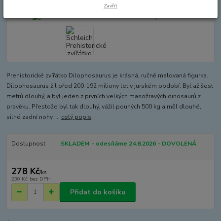
Zavřít
Prehistorické zvířátko Dilophosaurus je krásná, ručně malovaná figurka.
Dilophosaurus žil před 200-192 miliony let v jurském období. Byl až šest
metrů dlouhý, a byl jeden z prvních velkých masožravých dinosaurů z
pravěku. Přestože byl tak dlouhý, vážil pouhých 500 kg a měl dlouhé,
silné zadní nohy, ...
celý popis
Dostupnost
SKLADEM - odesíláme 24.8.2026 - DOVOLENÁ
278 Kč
/
ks
230 Kč
bez DPH
Přidat do košíku