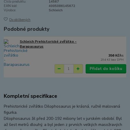
Číslo produktu:
14567
EAN kód:
4005086145672
Výrobce:
Schleich
Do oblíbených
Podobné produkty
Schleich Prehistorické zvířátko -
Barapasaurus
356 Kč
/
ks
294 Kč
bez DPH
Přidat do košíku
Kompletní specifikace
Prehistorické zvířátko Dilophosaurus je krásná, ručně malovaná
figurka.
Dilophosaurus žil před 200-192 miliony let v jurském období. Byl
až šest metrů dlouhý, a byl jeden z prvních velkých masožravých