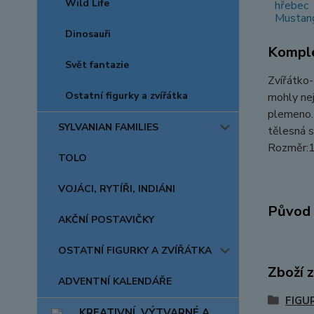
Wild Life
Dinosauři
Komple
Svět fantazie
Zvířátko-
Ostatní figurky a zvířátka
mohly nej
plemeno. 
SYLVANIAN FAMILIES
tělesná 
Rozměr:1
TOLO
VOJÁCI, RYTÍŘI, INDIÁNI
Původ 
AKČNÍ POSTAVIČKY
OSTATNÍ FIGURKY A ZVÍŘÁTKA
Zboží 
ADVENTNÍ KALENDÁŘE
FIGU
KREATIVNÍ, VÝTVARNÉ A