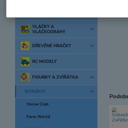
AUTA, LODĚ, LETADLA
VLÁČKY A
VLÁČKODRÁHY
DŘEVĚNÉ HRAČKY
RC MODELY
FIGURKY A ZVÍŘÁTKA
SCHLEICH
Podobn
Horse Club
Farm World