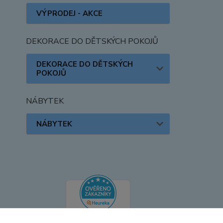
VÝPRODEJ - AKCE
DEKORACE DO DĚTSKÝCH POKOJŮ
DEKORACE DO DĚTSKÝCH
POKOJŮ
NÁBYTEK
NÁBYTEK