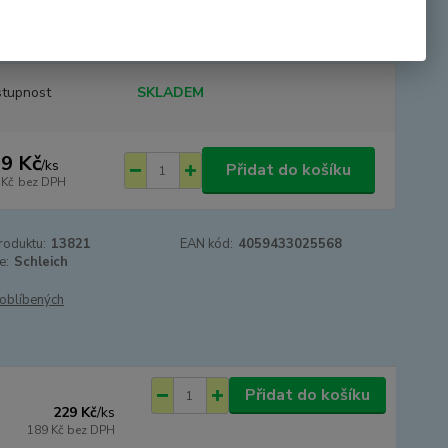
né knize a lze jej označit jako Čisté španělské plemeno. Aby
hl být zapsán, musí podstoupit regi...
celý popis
tupnost
SKLADEM
9 Kč
/
ks
Přidat do košíku
 Kč
bez DPH
roduktu:
13821
EAN kód:
4059433025568
e:
Schleich
oblíbených
Přidat do košíku
229 Kč
/
ks
189 Kč
bez DPH