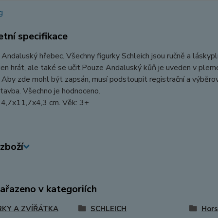
tní specifikace
 Andaluský hřebec. Všechny figurky Schleich jsou ručně a láskypl
en hrát, ale také se učit.Pouze Andaluský kůň je uveden v pleme
Aby zde mohl být zapsán, musí podstoupit registrační a výběrové
stavba. Všechno je hodnoceno.
4,7x11,7x4,3 cm. Věk: 3+
zboží
zařazeno v kategoriích
RKY A ZVÍŘÁTKA
SCHLEICH
Hors