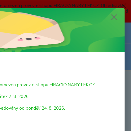
 a bude omezen provoz e-shopu HRACKYNABYTEK.CZ. Objednávky
 7. 8. 2026 do neděle 23. 8. 2026 budou postupně expedovány od
Z
Přihlášení
0
ks
za
0,00 Kč
ec
bude omezen provoz e-shopu HRACKYNABYTEK.CZ.
tek 7. 8. 2026.
pedovány od pondělí 24. 8. 2026.
ko- Andaluský hřebec. Všechny figurky Schleich jsou ručně a
lně malované s důrazem na detail, aby si s nimi děti mohly
hrát, ale také se učit.Pouze Andaluský kůň je uveden v