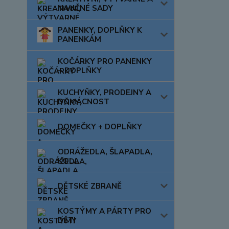
NAUČNÉ SADY
PANENKY, DOPLŇKY K
PANENKÁM
KOČÁRKY PRO PANENKY
+ DOPLŇKY
KUCHYŇKY, PRODEJNY A
DOMÁCNOST
DOMEČKY + DOPLŇKY
ODRÁŽEDLA, ŠLAPADLA,
KOLA
DĚTSKÉ ZBRANĚ
KOSTÝMY A PÁRTY PRO
DĚTI