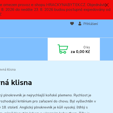
 a bude omezen provoz e-shopu HRACKYNABYTEK.CZ. Objednávky
 7. 8. 2026 do neděle 23. 8. 2026 budou postupně expedovány od
Z
Přihlášení
0
ks
za
0,00 Kč
evná klisna
vná klisna
ký plnokrevník je nejrychlejší koňské plemeno. Rychlost je
rozhodující kritérium pro zařazení do chovu. Byl vyšlechtěn v
v 18. století. Anglický plnokrevník je kůň vysoký, štíhlý s