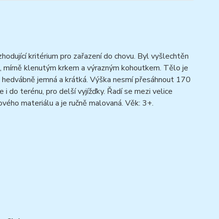
zhodující kritérium pro zařazení do chovu. Byl vyšlechtěn
hým, mírně klenutým krkem a výrazným kohoutkem. Tělo je
 je hedvábně jemná a krátká. Výška nesmí přesáhnout 170
i do terénu, pro delší vyjížďky. Řadí se mezi velice
mového materiálu a je ručně malovaná. Věk: 3+.