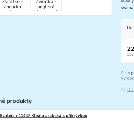
dlouhý
svalnat
Dos
22
189
Číslo p
Výrobc
Do 
é produkty
Schleich 41447 Klisna arabská s přikrývkou