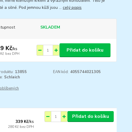
m, mírně klenutým krkem a výrazným kohoutkem. Tělo je
é a silné. Pod jemnou kůží jsou ...
celý popis
tupnost
SKLADEM
9 Kč
/
ks
Přidat do košíku
 Kč
bez DPH
roduktu:
13855
EAN kód:
4055744021305
e:
Schleich
oblíbených
Přidat do košíku
339 Kč
/
ks
280 Kč
bez DPH