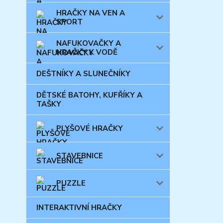
HRAČKY NA VEN A
SPORT
NAFUKOVAČKY A
HRAČKY K VODĚ
DEŠTNÍKY A SLUNEČNÍKY
DĚTSKÉ BATOHY, KUFŘÍKY A
TAŠKY
PLYŠOVÉ HRAČKY
STAVEBNICE
PUZZLE
INTERAKTIVNÍ HRAČKY