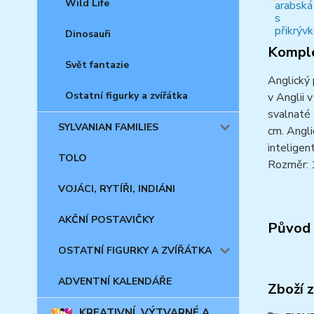
Wild Life
Dinosauři
Komple
Svět fantazie
Anglický 
Ostatní figurky a zvířátka
v Anglii 
svalnaté 
SYLVANIAN FAMILIES
cm. Angli
inteligen
TOLO
Rozměr: 
VOJÁCI, RYTÍŘI, INDIÁNI
AKČNÍ POSTAVIČKY
Původ 
OSTATNÍ FIGURKY A ZVÍŘÁTKA
ADVENTNÍ KALENDÁŘE
Zboží 
KREATIVNÍ, VÝTVARNÉ A