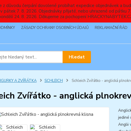
nebude z důvodu čerpání dovolené probíhat expedice objednávek
 v pátek 7. 8. 2026. Objednávky přijaté, nebo uhrazené od pátku
pondělí 24. 8. 2026. Děkujeme za pochopení HRACKYNABYTEK.C
ODMÍNKY
ZÁSADY OCHRANY OSOBNÍCH ÚDAJŮ
REKLAMAČNÍ ŘÁD
Hledat
FIGURKY A ZVÍŘÁTKA
SCHLEICH
Schleich Zvířátko - anglická plnokr
eich Zvířátko - anglická plnokre
Anglic
jediné 
Anglii 