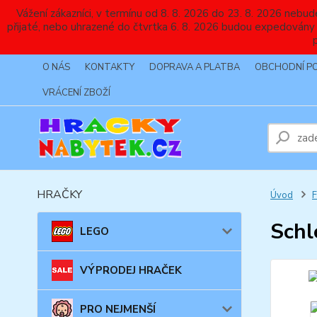
Vážení zákazníci, v termínu od 8. 8. 2026 do 23. 8. 2026 
přijaté, nebo uhrazené do čtvrtka 6. 8. 2026 budou expedovány
O NÁS
KONTAKTY
DOPRAVA A PLATBA
OBCHODNÍ P
VRÁCENÍ ZBOŽÍ
HRAČKY
Úvod
Schl
LEGO
VÝPRODEJ HRAČEK
PRO NEJMENŠÍ