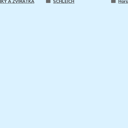
RKY A ZVÍŘÁTKA
SCHLEICH
Hors