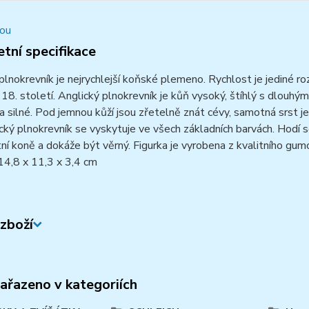
tní specifikace
plnokrevník je nejrychlejší koňské plemeno. Rychlost je jediné ro
v 18. století. Anglický plnokrevník je kůň vysoký, štíhlý s dlou
a silné. Pod jemnou kůží jsou zřetelně znát cévy, samotná srst
cký plnokrevník se vyskytuje ve všech základních barvách. Hodí se 
tní koně a dokáže být věrný. Figurka je vyrobena z kvalitního gu
14,8 x 11,3 x 3,4 cm
zboží
zařazeno v kategoriích