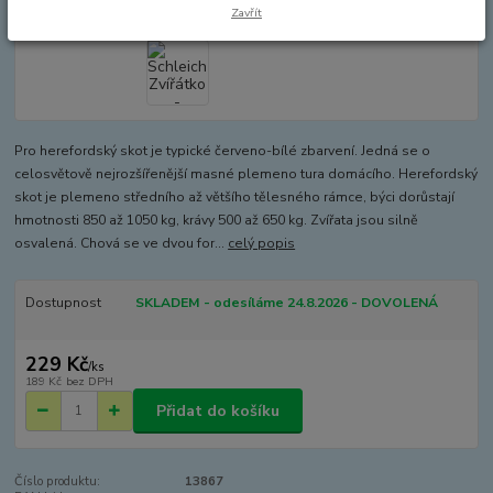
Zavřít
Pro herefordský skot je typické červeno-bílé zbarvení. Jedná se o
celosvětově nejrozšířenější masné plemeno tura domácího. Herefordský
skot je plemeno středního až většího tělesného rámce, býci dorůstají
hmotnosti 850 až 1050 kg, krávy 500 až 650 kg. Zvířata jsou silně
osvalená. Chová se ve dvou for...
celý popis
Dostupnost
SKLADEM - odesíláme 24.8.2026 - DOVOLENÁ
229 Kč
/
ks
189 Kč
bez DPH
Přidat do košíku
Číslo produktu:
13867