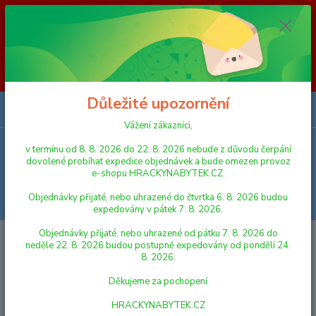
Vážení zákazníci, v termínu od 8. 8. 2026 do 23. 8. 2026 nebude z
důvodu čerpání dovolené probíhat expedice objednávek a bude omezen
provoz e-shopu HRACKYNABYTEK.CZ. Objednávky přijaté, nebo
uhrazené do čtvrtka 6. 8. 2026 budou expedovány v pátek 7. 8. 2026.
Objednávky přijaté, nebo uhrazené od pátku 7. 8. 2026 do neděle 23. 8.
2026 budou postupně expedovány od pondělí 24. 8. 2026. Děkujeme za
pochopení HRACKYNABYTEK.CZ
Důležité upozornění
0
ks
za
0,00 Kč
Vážení zákazníci,
v termínu od 8. 8. 2026 do 22. 8. 2026 nebude z důvodu čerpání
Menu
dovolené probíhat expedice objednávek a bude omezen provoz
e-shopu HRACKYNABYTEK.CZ.
Objednávky přijaté, nebo uhrazené do čtvrtka 6. 8. 2026 budou
Hledat
expedovány v pátek 7. 8. 2026.
Objednávky přijaté, nebo uhrazené od pátku 7. 8. 2026 do
Úvod
FIGURKY A ZVÍŘÁTKA
Schleich Zvířátko - herefordská kráva
neděle 22. 8. 2026 budou postupně expedovány od pondělí 24.
8. 2026.
Schleich Zvířátko - herefordská
Děkujeme za pochopení
kráva
HRACKYNABYTEK.CZ