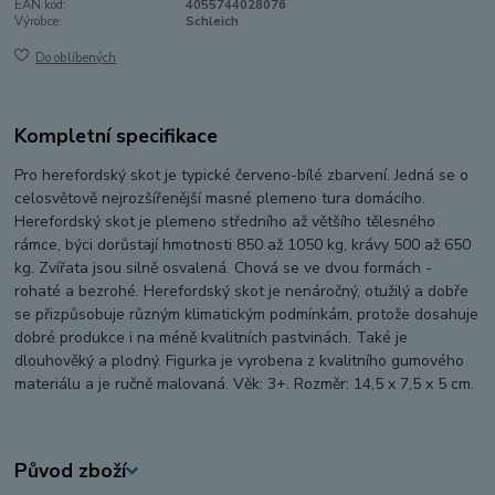
EAN kód:
4055744028076
Výrobce:
Schleich
Do oblíbených
Kompletní specifikace
Pro herefordský skot je typické červeno-bílé zbarvení. Jedná se o
celosvětově nejrozšířenější masné plemeno tura domácího.
Herefordský skot je plemeno středního až většího tělesného
rámce, býci dorůstají hmotnosti 850 až 1050 kg, krávy 500 až 650
kg. Zvířata jsou silně osvalená. Chová se ve dvou formách -
rohaté a bezrohé. Herefordský skot je nenáročný, otužilý a dobře
se přizpůsobuje různým klimatickým podmínkám, protože dosahuje
dobré produkce i na méně kvalitních pastvinách. Také je
dlouhověký a plodný. Figurka je vyrobena z kvalitního gumového
materiálu a je ručně malovaná. Věk: 3+. Rozměr: 14,5 x 7,5 x 5 cm.
Původ zboží