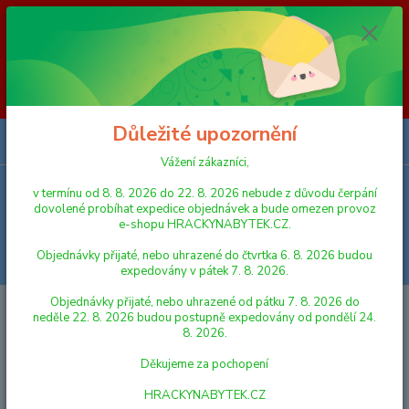
Vážení zákazníci, v termínu od 8. 8. 2026 do 23. 8. 2026 nebude z
důvodu čerpání dovolené probíhat expedice objednávek a bude omezen
provoz e-shopu HRACKYNABYTEK.CZ. Objednávky přijaté, nebo
uhrazené do čtvrtka 6. 8. 2026 budou expedovány v pátek 7. 8. 2026.
Objednávky přijaté, nebo uhrazené od pátku 7. 8. 2026 do neděle 23. 8.
2026 budou postupně expedovány od pondělí 24. 8. 2026. Děkujeme za
pochopení HRACKYNABYTEK.CZ
Důležité upozornění
0
ks
za
0,00 Kč
Vážení zákazníci,
v termínu od 8. 8. 2026 do 22. 8. 2026 nebude z důvodu čerpání
Menu
dovolené probíhat expedice objednávek a bude omezen provoz
e-shopu HRACKYNABYTEK.CZ.
Objednávky přijaté, nebo uhrazené do čtvrtka 6. 8. 2026 budou
Hledat
expedovány v pátek 7. 8. 2026.
Objednávky přijaté, nebo uhrazené od pátku 7. 8. 2026 do
Úvod
FIGURKY A ZVÍŘÁTKA
Schleich Zvířátko - hřebec Pinto
neděle 22. 8. 2026 budou postupně expedovány od pondělí 24.
8. 2026.
Schleich Zvířátko - hřebec Pinto
Děkujeme za pochopení
HRACKYNABYTEK.CZ