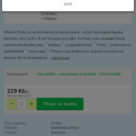
Zavřít
Hřebec Pinto je velmi krásně propracovaná , ručně malovaná figurka.
Rozměr: 16 x 10,5 x 4 cm Vhodné pro děti: 3+ Pinto jsou strakaté koně,
známé především jako ´´indiány´´ a západní koně. ´´Pinto´´znamená ve
španělštině ´´malovaný´´. Pintos mají jedinečné, krásné kožešinové
kresby, které dodávají ko...
celý popis
Dostupnost
SKLADEM - odesíláme 24.8.2026 - DOVOLENÁ
229 Kč
/
ks
189 Kč
bez DPH
Přidat do košíku
Číslo produktu:
13794
EAN kód:
4005086137943
Výrobce:
Schleich