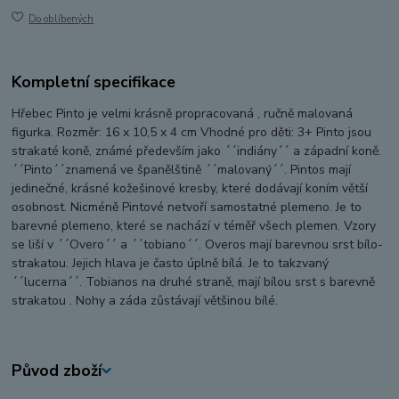
Do oblíbených
Kompletní specifikace
Hřebec Pinto je velmi krásně propracovaná , ručně malovaná
figurka. Rozměr: 16 x 10,5 x 4 cm Vhodné pro děti: 3+ Pinto jsou
strakaté koně, známé především jako ´´indiány´´ a západní koně.
´´Pinto´´znamená ve španělštině ´´malovaný´´. Pintos mají
jedinečné, krásné kožešinové kresby, které dodávají koním větší
osobnost. Nicméně Pintové netvoří samostatné plemeno. Je to
barevné plemeno, které se nachází v téměř všech plemen. Vzory
se liší v ´´Overo´´ a ´´tobiano´´. Overos mají barevnou srst bílo-
strakatou. Jejich hlava je často úplně bílá. Je to takzvaný
´´lucerna´´. Tobianos na druhé straně, mají bílou srst s barevně
strakatou . Nohy a záda zůstávají většinou bílé.
Původ zboží