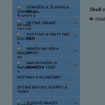
ODRÁŽEDLA, ŠLAPADLA,
Zboží 
KOLA
FIGU
DĚTSKÉ ZBRANĚ
KOSTÝMY A PÁRTY PRO
DĚTI
HRAČKY NA VEN A
SPORT
NAFUKOVAČKY A
HRAČKY K VODĚ
DEŠTNÍKY A SLUNEČNÍKY
DĚTSKÉ BATOHY, KUFŘÍKY A
TAŠKY
PLYŠOVÉ HRAČKY