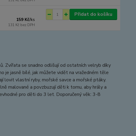
131 Kč
bez DPH
Přidat do košíku
159 Kč
/
ks
131 Kč
bez DPH
. Zvířata se snadno odlišují od ostatních velryb díky
icho je jasně bílé, jak můžete vidět na vražedném těle
í lovit vlastní ryby, mořské savce a mořské ptáky.
lně malované a povzbuzují děti k tomu, aby hrály a
Nevhodné pro děti do 3 let. Doporučený věk: 3-8