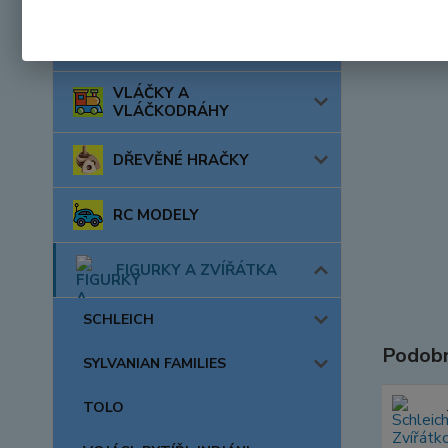
AUTA, LODĚ, LETADLA
VLÁČKY A
VLÁČKODRÁHY
DŘEVĚNÉ HRAČKY
RC MODELY
FIGURKY A ZVÍŘÁTKA
SCHLEICH
Podobn
SYLVANIAN FAMILIES
TOLO