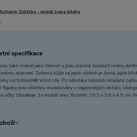
Schleich Zvířátko - mládě tygra bílého
tní specifikace
sou také známé jako Orkové a jsou vlastně součástí rodiny delfínů
raznému zbarvení. Zatímco kůže na jejich zádech je černá, jejich bř
rky od Schleich® Wild Life. Po několika měsících mláďata začínaj
 figurky jsou všechny modelovány v nejjemnějším detailu, láskyp
e učily. Obsahuje: 1x mládě orky. Rozměr: 10,2 x 3,8 x 4,9 cm. 
zboží