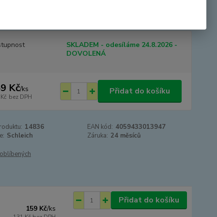
je jasně bílé, jak můžete vidět na vražedném těle mláděte orky
eich® Wild Life. Po n...
celý popis
tupnost
SKLADEM - odesíláme 24.8.2026 -
DOVOLENÁ
9 Kč
/
ks
Přidat do košíku
 Kč
bez DPH
roduktu:
14836
EAN kód:
4059433013947
e:
Schleich
Záruka:
24 měsíců
oblíbených
Přidat do košíku
159 Kč
/
ks