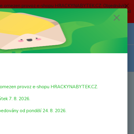
 a bude omezen provoz e-shopu HRACKYNABYTEK.CZ. Objednávky
 7. 8. 2026 do neděle 23. 8. 2026 budou postupně expedovány od
Z
Přihlášení
0
ks
za
0,00 Kč
bude omezen provoz e-shopu HRACKYNABYTEK.CZ.
tek 7. 8. 2026.
pedovány od pondělí 24. 8. 2026.
y jsou také známé jako Orkové a jsou vlastně součástí rodiny
. Zvířata se snadno odlišují od ostatních velryb díky jejich
ému zbarvení. Zatímco kůže na jejich zádech je černá, jejich