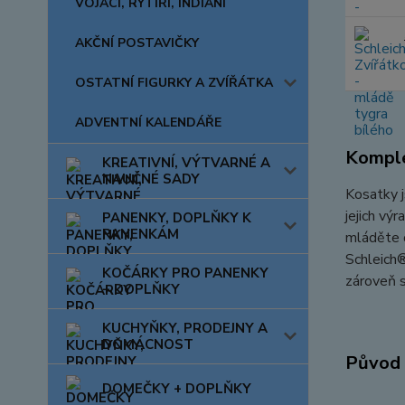
VOJÁCI, RYTÍŘI, INDIÁNI
AKČNÍ POSTAVIČKY
OSTATNÍ FIGURKY A ZVÍŘÁTKA
ADVENTNÍ KALENDÁŘE
Komple
KREATIVNÍ, VÝTVARNÉ A
NAUČNÉ SADY
Kosatky j
jejich vý
PANENKY, DOPLŇKY K
PANENKÁM
mláděte o
Schleich®
KOČÁRKY PRO PANENKY
zároveň s
+ DOPLŇKY
KUCHYŇKY, PRODEJNY A
DOMÁCNOST
Původ 
DOMEČKY + DOPLŇKY