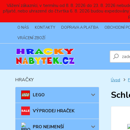
Vážení zákazníci, v termínu od 8. 8. 2026 do 23. 8. 2026 
přijaté, nebo uhrazené do čtvrtka 6. 8. 2026 budou expedovány
O NÁS
KONTAKTY
DOPRAVA A PLATBA
OBCHODNÍ P
VRÁCENÍ ZBOŽÍ
HRAČKY
Úvod
Schl
LEGO
VÝPRODEJ HRAČEK
PRO NEJMENŠÍ