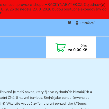
 a bude omezen provoz e-shopu HRACKYNABYTEK.CZ. Objednávky
 7. 8. 2026 do neděle 23. 8. 2026 budou postupně expedovány od
Z
Přihlášení
0
ks
za
0,00 Kč
červená je malý savec, který žije ve východních Himalájích a
padní Číně. Jí hlavně bambus. Stejně jako panda červená od
ch® Wild Life vypadá zvíře na první pohled jako kříženec