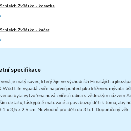
Schleich Zvířátko - kosatka
Schleich Zvířátko - kačer
tní specifikace
vená je malý savec, který žije ve východních Himalájích a jihozáp
 Wild Life vypadá zvíře na první pohled jako kříženec mývala, li
venou byla vytvořena nová zvířecí rodina s vědeckým názvem Ai
ším detailu, láskyplně malované a povzbuzují děti k tomu, aby hr
,1 x 3,5 x 2,5 cm. Nevhodné pro děti do 3 let. Doporučený věk: