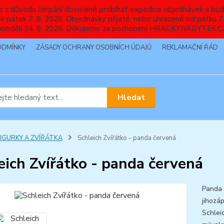
nebude z důvodu čerpání dovolené probíhat expedice objednávek
 v pátek 7. 8. 2026. Objednávky přijaté, nebo uhrazené od pátku
pondělí 24. 8. 2026. Děkujeme za pochopení HRACKYNABYTEK.C
ODMÍNKY
ZÁSADY OCHRANY OSOBNÍCH ÚDAJŮ
REKLAMAČNÍ ŘÁD
Hledat
FIGURKY A ZVÍŘÁTKA
Schleich Zvířátko - panda červená
eich Zvířátko - panda červená
Panda 
jihozá
Schlei