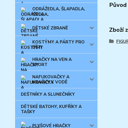
Původ 
ODRÁŽEDLA, ŠLAPADLA,
KOLA
DĚTSKÉ ZBRANĚ
Zboží 
FIGU
KOSTÝMY A PÁRTY PRO
DĚTI
HRAČKY NA VEN A
SPORT
NAFUKOVAČKY A
HRAČKY K VODĚ
DEŠTNÍKY A SLUNEČNÍKY
DĚTSKÉ BATOHY, KUFŘÍKY A
TAŠKY
PLYŠOVÉ HRAČKY