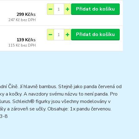
Přidat do košíku
299 Kč
/
ks
247 Kč
bez DPH
Přidat do košíku
139 Kč
/
ks
115 Kč
bez DPH
adní Číně. Jí hlavně bambus. Stejně jako panda červená od
šky a kočky. A navzdory svému názvu to není panda. Pro
lurus. Schleich® figurky jsou všechny modelovány v
ály a zároveň se učily. Obsahuje: 1x pandu červenou.
 3-8