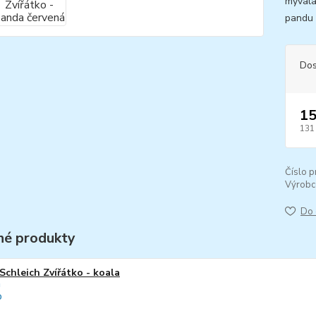
mývala
pandu 
Dos
15
131
Číslo p
Výrobc
Do 
é produkty
Schleich Zvířátko - koala