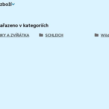
zboží
zařazeno v kategoriích
RKY A ZVÍŘÁTKA
SCHLEICH
Wild