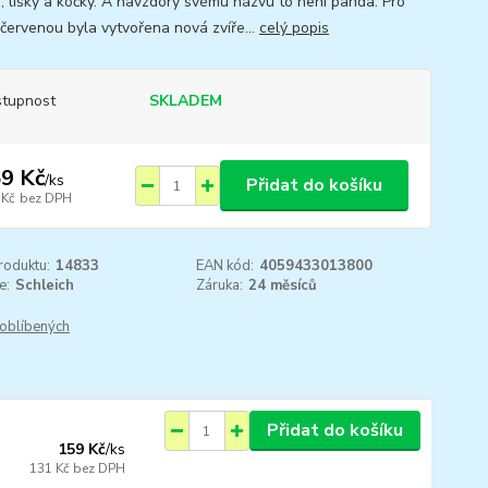
, lišky a kočky. A navzdory svému názvu to není panda. Pro
červenou byla vytvořena nová zvíře...
celý popis
tupnost
SKLADEM
9 Kč
/
ks
Přidat do košíku
 Kč
bez DPH
roduktu:
14833
EAN kód:
4059433013800
e:
Schleich
Záruka:
24 měsíců
oblíbených
Přidat do košíku
159 Kč
/
ks
131 Kč
bez DPH