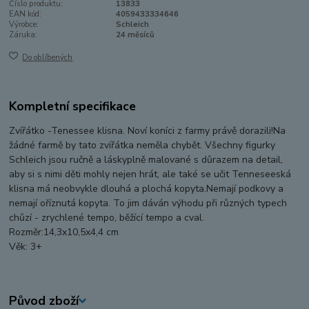
Číslo produktu:
13833
EAN kód:
4059433334646
Výrobce:
Schleich
Záruka:
24 měsíců
Do oblíbených
Kompletní specifikace
Zvířátko -Tenessee klisna. Noví koníci z farmy právě dorazili!Na
žádné farmě by tato zvířátka neměla chybět. Všechny figurky
Schleich jsou ručně a láskyplně malované s důrazem na detail,
aby si s nimi děti mohly nejen hrát, ale také se učit Tenneseeská
klisna má neobvykle dlouhá a plochá kopyta.Nemají podkovy a
nemají oříznutá kopyta. To jim dáván výhodu při různých typech
chůzí - zrychlené tempo, běžící tempo a cval.
Rozměr:14,3x10,5x4,4 cm
Věk: 3+
Původ zboží