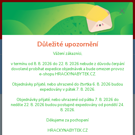
Vážení zákazníci, v termínu od 8. 8. 2026 do 23. 8. 2026 nebude z
důvodu čerpání dovolené probíhat expedice objednávek a bude omezen
provoz e-shopu HRACKYNABYTEK.CZ. Objednávky přijaté, nebo
uhrazené do čtvrtka 6. 8. 2026 budou expedovány v pátek 7. 8. 2026.
Objednávky přijaté, nebo uhrazené od pátku 7. 8. 2026 do neděle 23. 8.
2026 budou postupně expedovány od pondělí 24. 8. 2026. Děkujeme za
pochopení HRACKYNABYTEK.CZ
Důležité upozornění
0
ks
za
0,00 Kč
Vážení zákazníci,
v termínu od 8. 8. 2026 do 22. 8. 2026 nebude z důvodu čerpání
Menu
dovolené probíhat expedice objednávek a bude omezen provoz
e-shopu HRACKYNABYTEK.CZ.
Objednávky přijaté, nebo uhrazené do čtvrtka 6. 8. 2026 budou
Hledat
expedovány v pátek 7. 8. 2026.
Objednávky přijaté, nebo uhrazené od pátku 7. 8. 2026 do
Úvod
FIGURKY A ZVÍŘÁTKA
SCHLEICH
Schleich Zvířátko - tenessee
neděle 22. 8. 2026 budou postupně expedovány od pondělí 24.
klisna
8. 2026.
Schleich Zvířátko - tenessee
Děkujeme za pochopení
klisna
HRACKYNABYTEK.CZ