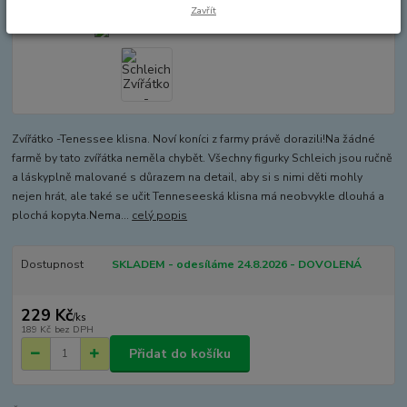
Zavřít
Zvířátko -Tenessee klisna. Noví koníci z farmy právě dorazili!Na žádné
farmě by tato zvířátka neměla chybět. Všechny figurky Schleich jsou ručně
a láskyplně malované s důrazem na detail, aby si s nimi děti mohly
nejen hrát, ale také se učit Tenneseeská klisna má neobvykle dlouhá a
plochá kopyta.Nema...
celý popis
Dostupnost
SKLADEM - odesíláme 24.8.2026 - DOVOLENÁ
229 Kč
/
ks
189 Kč
bez DPH
Přidat do košíku