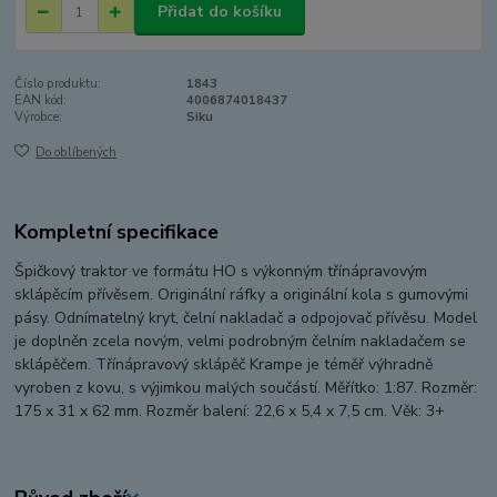
Přidat do košíku
Číslo produktu:
1843
EAN kód:
4006874018437
Výrobce:
Siku
Do oblíbených
Kompletní specifikace
Špičkový traktor ve formátu HO s výkonným třínápravovým
sklápěcím přívěsem. Originální ráfky a originální kola s gumovými
pásy. Odnímatelný kryt, čelní nakladač a odpojovač přívěsu. Model
je doplněn zcela novým, velmi podrobným čelním nakladačem se
sklápěčem. Třínápravový sklápěč Krampe je téměř výhradně
vyroben z kovu, s výjimkou malých součástí. Měřítko: 1:87. Rozměr:
175 x 31 x 62 mm. Rozměr balení: 22,6 x 5,4 x 7,5 cm. Věk: 3+