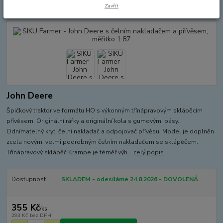
měřítko 1:87
Zavřít
John Deere
Špičkový traktor ve formátu HO s výkonným třínápravovým sklápěcím
přívěsem. Originální ráfky a originální kola s gumovými pásy.
Odnímatelný kryt, čelní nakladač a odpojovač přívěsu. Model je doplněn
zcela novým, velmi podrobným čelním nakladačem se sklápěčem.
Třínápravový sklápěč Krampe je téměř výh...
celý popis
Dostupnost
SKLADEM - odesíláme 24.8.2026 - DOVOLENÁ
355 Kč
/
ks
293 Kč
bez DPH