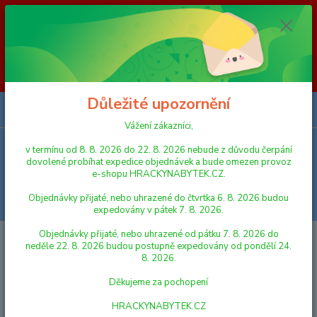
Vážení zákazníci, v termínu od 8. 8. 2026 do 23. 8. 2026 nebude z
důvodu čerpání dovolené probíhat expedice objednávek a bude omezen
provoz e-shopu HRACKYNABYTEK.CZ. Objednávky přijaté, nebo
uhrazené do čtvrtka 6. 8. 2026 budou expedovány v pátek 7. 8. 2026.
Objednávky přijaté, nebo uhrazené od pátku 7. 8. 2026 do neděle 23. 8.
2026 budou postupně expedovány od pondělí 24. 8. 2026. Děkujeme za
pochopení HRACKYNABYTEK.CZ
Důležité upozornění
0
ks
za
0,00 Kč
Vážení zákazníci,
v termínu od 8. 8. 2026 do 22. 8. 2026 nebude z důvodu čerpání
Menu
dovolené probíhat expedice objednávek a bude omezen provoz
e-shopu HRACKYNABYTEK.CZ.
Objednávky přijaté, nebo uhrazené do čtvrtka 6. 8. 2026 budou
Hledat
expedovány v pátek 7. 8. 2026.
Objednávky přijaté, nebo uhrazené od pátku 7. 8. 2026 do
Úvod
AUTA, LODĚ, LETADLA
SIKU
SIKU Farmer - John Deere s
neděle 22. 8. 2026 budou postupně expedovány od pondělí 24.
čelním nakladačem a přívěsem, měřítko 1:87
8. 2026.
SIKU Farmer - John Deere s
Děkujeme za pochopení
čelním nakladačem a přívěsem,
HRACKYNABYTEK.CZ