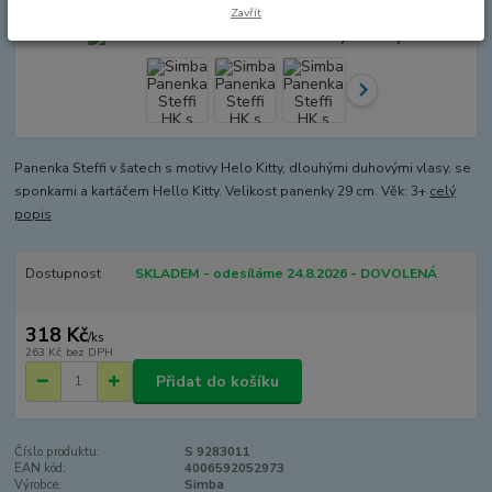
Zavřít
Panenka Steffi v šatech s motivy Helo Kitty, dlouhými duhovými vlasy, se
sponkami a kartáčem Hello Kitty. Velikost panenky 29 cm. Věk: 3+
celý
popis
Dostupnost
SKLADEM - odesíláme 24.8.2026 - DOVOLENÁ
318 Kč
/
ks
263 Kč
bez DPH
Přidat do košíku
Číslo produktu:
S 9283011
EAN kód:
4006592052973
Výrobce:
Simba