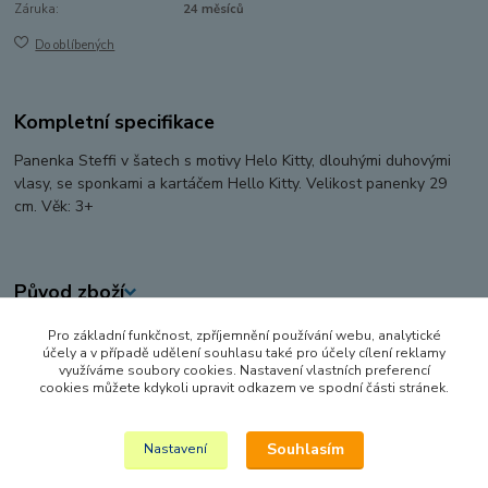
Záruka:
24 měsíců
Do oblíbených
Kompletní specifikace
Panenka Steffi v šatech s motivy Helo Kitty, dlouhými duhovými
vlasy, se sponkami a kartáčem Hello Kitty. Velikost panenky 29
cm. Věk: 3+
Původ zboží
Pro základní funkčnost, zpříjemnění používání webu, analytické
Zboží zařazeno v kategoriích
účely a v případě udělení souhlasu také pro účely cílení reklamy
využíváme soubory cookies. Nastavení vlastních preferencí
PANENKY, DOPLŇKY K PANENKÁM
cookies můžete kdykoli upravit odkazem ve spodní části stránek.
BARBIE, WINX A OSTATNÍ MODELKY
Souhlasím
Nastavení