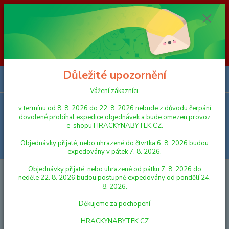
Vážení zákazníci, v termínu od 8. 8. 2026 do 23. 8. 2026 nebude z
důvodu čerpání dovolené probíhat expedice objednávek a bude omezen
provoz e-shopu HRACKYNABYTEK.CZ. Objednávky přijaté, nebo
uhrazené do čtvrtka 6. 8. 2026 budou expedovány v pátek 7. 8. 2026.
Objednávky přijaté, nebo uhrazené od pátku 7. 8. 2026 do neděle 23. 8.
2026 budou postupně expedovány od pondělí 24. 8. 2026. Děkujeme za
pochopení HRACKYNABYTEK.CZ
Důležité upozornění
0
ks
za
0,00 Kč
Vážení zákazníci,
v termínu od 8. 8. 2026 do 22. 8. 2026 nebude z důvodu čerpání
Menu
dovolené probíhat expedice objednávek a bude omezen provoz
e-shopu HRACKYNABYTEK.CZ.
Objednávky přijaté, nebo uhrazené do čtvrtka 6. 8. 2026 budou
Hledat
expedovány v pátek 7. 8. 2026.
Objednávky přijaté, nebo uhrazené od pátku 7. 8. 2026 do
Úvod
PANENKY, DOPLŇKY K PANENKÁM
Simba Panenka Steffi HK s
neděle 22. 8. 2026 budou postupně expedovány od pondělí 24.
duhovými vlasy
8. 2026.
Simba Panenka Steffi HK s
Děkujeme za pochopení
duhovými vlasy
HRACKYNABYTEK.CZ