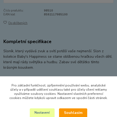
Číslo produktu:
98510
EAN kód:
8592117985100
Do oblíbených
Kompletní specifikace
Sloník, který vydává zvuk a svítí potěší vaše nejmenší. Slon z
kolekce Baby's Happiness se stane oblíbenou hračkou všech dětí,
které mají rády světýlka a hudbu. Zabav své děťátko tímto
krásným kouskem.
Pro základní funkčnost, zpříjemnění používání webu, analytické
Zboží zařazeno v kategoriích
účely a v případě udělení souhlasu také pro účely cílení reklamy
využíváme soubory cookies. Nastavení vlastních preferencí
PRO NEJMENŠÍ
cookies můžete kdykoli upravit odkazem ve spodní části stránek.
INTERAKTIVNÍ A HUDEBNÍ HRAČKY
Souhlasím
Nastavení