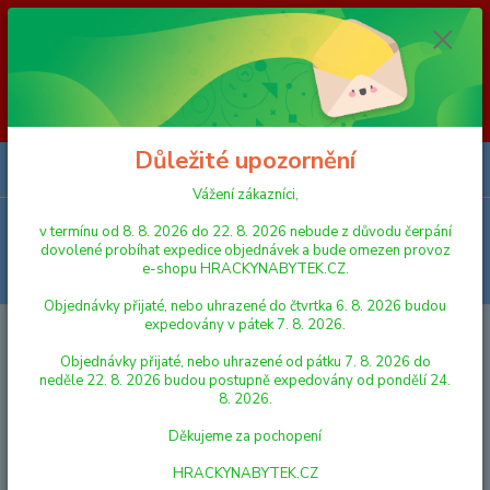
Vážení zákazníci, v termínu od 8. 8. 2026 do 23. 8. 2026 nebude z
důvodu čerpání dovolené probíhat expedice objednávek a bude omezen
provoz e-shopu HRACKYNABYTEK.CZ. Objednávky přijaté, nebo
uhrazené do čtvrtka 6. 8. 2026 budou expedovány v pátek 7. 8. 2026.
Objednávky přijaté, nebo uhrazené od pátku 7. 8. 2026 do neděle 23. 8.
2026 budou postupně expedovány od pondělí 24. 8. 2026. Děkujeme za
pochopení HRACKYNABYTEK.CZ
Důležité upozornění
0
ks
za
0,00 Kč
Vážení zákazníci,
Menu
v termínu od 8. 8. 2026 do 22. 8. 2026 nebude z důvodu čerpání
dovolené probíhat expedice objednávek a bude omezen provoz
e-shopu HRACKYNABYTEK.CZ.
Hledat
Objednávky přijaté, nebo uhrazené do čtvrtka 6. 8. 2026 budou
expedovány v pátek 7. 8. 2026.
Úvod
PRO NEJMENŠÍ
Slon 23x15cm na baterie se světlem a zvukem
Baby's Happiness - žlutý
Objednávky přijaté, nebo uhrazené od pátku 7. 8. 2026 do
neděle 22. 8. 2026 budou postupně expedovány od pondělí 24.
Slon 23x15cm na baterie se
8. 2026.
světlem a zvukem Baby's
Děkujeme za pochopení
Happiness - žlutý
HRACKYNABYTEK.CZ