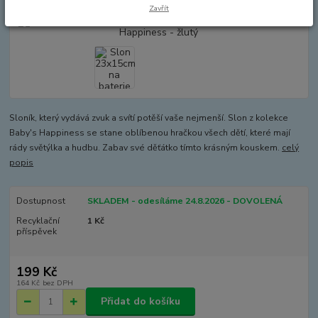
Zavřít
Sloník, který vydává zvuk a svítí potěší vaše nejmenší. Slon z kolekce
Baby's Happiness se stane oblíbenou hračkou všech dětí, které mají
rády světýlka a hudbu. Zabav své děťátko tímto krásným kouskem.
celý
popis
Dostupnost
SKLADEM - odesíláme 24.8.2026 - DOVOLENÁ
Recyklační
1 Kč
příspěvek
199 Kč
164 Kč
bez DPH
Přidat do košíku