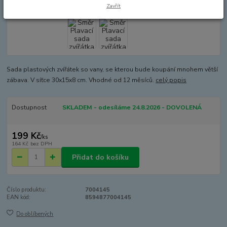
Zavřít
Sada plastových zvířátek so vany, se kterou bude koupání mnohem větší
zábava. V síťce 30x15x8 cm. Vhodné od 12 měsíců.
celý popis
Dostupnost
SKLADEM - odesíláme 24.8.2026 - DOVOLENÁ
199 Kč
/
ks
164 Kč
bez DPH
Přidat do košíku
Číslo produktu:
7004145
EAN kód:
8594877004145
Do oblíbených