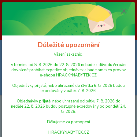
Vážení zákazníci, v termínu od 8. 8. 2026 do 23. 8. 2026 nebude z
důvodu čerpání dovolené probíhat expedice objednávek a bude omezen
provoz e-shopu HRACKYNABYTEK.CZ. Objednávky přijaté, nebo
uhrazené do čtvrtka 6. 8. 2026 budou expedovány v pátek 7. 8. 2026.
Objednávky přijaté, nebo uhrazené od pátku 7. 8. 2026 do neděle 23. 8.
2026 budou postupně expedovány od pondělí 24. 8. 2026. Děkujeme za
pochopení HRACKYNABYTEK.CZ
Důležité upozornění
0
ks
za
0,00 Kč
Vážení zákazníci,
v termínu od 8. 8. 2026 do 22. 8. 2026 nebude z důvodu čerpání
Menu
dovolené probíhat expedice objednávek a bude omezen provoz
e-shopu HRACKYNABYTEK.CZ.
Objednávky přijaté, nebo uhrazené do čtvrtka 6. 8. 2026 budou
Hledat
expedovány v pátek 7. 8. 2026.
Objednávky přijaté, nebo uhrazené od pátku 7. 8. 2026 do
Úvod
PRO NEJMENŠÍ
Směr Plavací sada zvířátka do vany 5 ks
neděle 22. 8. 2026 budou postupně expedovány od pondělí 24.
8. 2026.
Směr Plavací sada zvířátka do
Děkujeme za pochopení
vany 5 ks
HRACKYNABYTEK.CZ