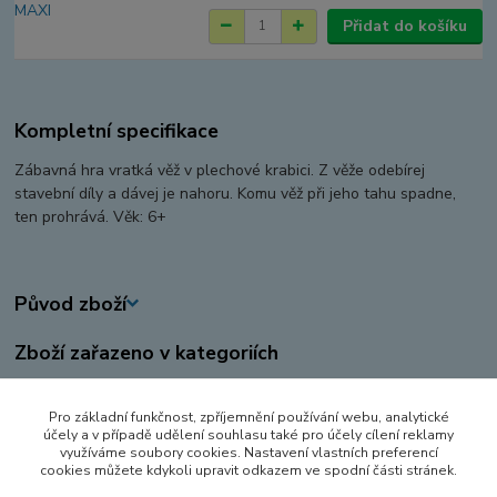
Přidat do košíku
Kompletní specifikace
Zábavná hra vratká věž v plechové krabici. Z věže odebírej
stavební díly a dávej je nahoru. Komu věž při jeho tahu spadne,
ten prohrává. Věk: 6+
Původ zboží
Zboží zařazeno v kategoriích
HRY A HLAVOLAMY
Pro základní funkčnost, zpříjemnění používání webu, analytické
STOLNÍ HRY
účely a v případě udělení souhlasu také pro účely cílení reklamy
využíváme soubory cookies. Nastavení vlastních preferencí
CESTOVNÍ HRY
cookies můžete kdykoli upravit odkazem ve spodní části stránek.