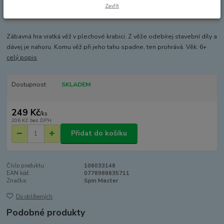
Zavřít
Zábavná hra vratká věž v plechové krabici. Z věže odebírej stavební díly a
dávej je nahoru. Komu věž při jeho tahu spadne, ten prohrává. Věk: 6+
celý popis
Dostupnost
SKLADEM
249 Kč
/
ks
206 Kč
bez DPH
Přidat do košíku
Číslo produktu:
106033148
EAN kód:
0778988635711
Značka:
Spin Master
Do oblíbených
Podobné produkty