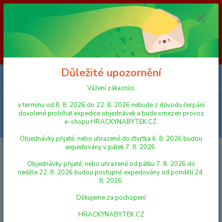
Vážení zákazníci, v termínu od 8. 8. 2026 do 23. 8. 2026 nebude z
důvodu čerpání dovolené probíhat expedice objednávek a bude omezen
provoz e-shopu HRACKYNABYTEK.CZ. Objednávky přijaté, nebo
uhrazené do čtvrtka 6. 8. 2026 budou expedovány v pátek 7. 8. 2026.
Objednávky přijaté, nebo uhrazené od pátku 7. 8. 2026 do neděle 23. 8.
2026 budou postupně expedovány od pondělí 24. 8. 2026. Děkujeme za
pochopení HRACKYNABYTEK.CZ
Důležité upozornění
0
ks
za
0,00 Kč
Vážení zákazníci,
Menu
v termínu od 8. 8. 2026 do 22. 8. 2026 nebude z důvodu čerpání
dovolené probíhat expedice objednávek a bude omezen provoz
e-shopu HRACKYNABYTEK.CZ.
Hledat
Objednávky přijaté, nebo uhrazené do čtvrtka 6. 8. 2026 budou
expedovány v pátek 7. 8. 2026.
Úvod
HRY A HLAVOLAMY
Spin Master HRA "VRATKÁ" VĚŽ
Objednávky přijaté, nebo uhrazené od pátku 7. 8. 2026 do
Spin Master HRA "VRATKÁ" VĚŽ
neděle 22. 8. 2026 budou postupně expedovány od pondělí 24.
8. 2026.
Děkujeme za pochopení
HRACKYNABYTEK.CZ