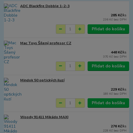
ADC Blackfire Dobble 1-2-3
285 Kč
/
ks
236 Kč
bez DPH
Přidat do košíku
Mac Toys Šílený profesor CZ
448 Kč
/
ks
370 Kč
bez DPH
Přidat do košíku
Mindok 50 optických iluzí
229 Kč
/
ks
189 Kč
bez DPH
Přidat do košíku
Woody 91411 Mikádo MAXI
276 Kč
/
ks
228 Kč
bez DPH