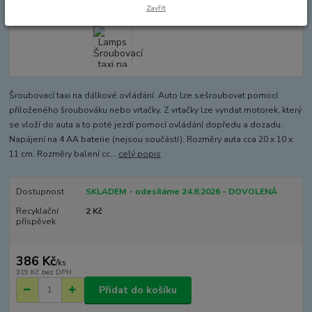
Zavřít
Šroubovací taxi na dálkové ovládání. Auto lze sešroubovat pomocí
přiloženého šroubováku nebo vrtačky. Z vrtačky lze vyndat motorek, který
se vloží do auta a to poté jezdí pomocí ovládání dopředu a dozadu.
Napájení na 4 AA baterie (nejsou součástí). Rozměry auta cca 20 x 10 x
11 cm. Rozměry balení cc...
celý popis
Dostupnost
SKLADEM - odesíláme 24.8.2026 - DOVOLENÁ
Recyklační
2 Kč
příspěvek
386 Kč
/
ks
319 Kč
bez DPH
Přidat do košíku