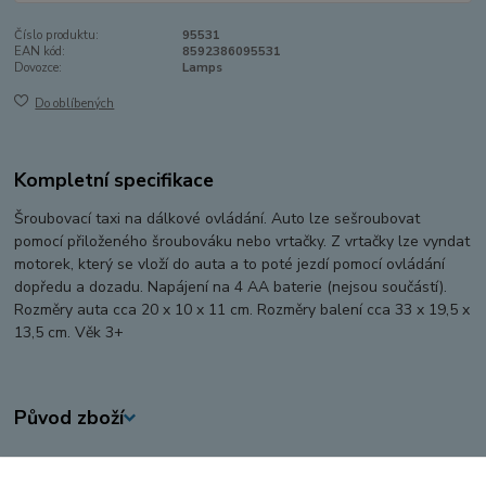
Číslo produktu:
95531
EAN kód:
8592386095531
Dovozce:
Lamps
Do oblíbených
Kompletní specifikace
Šroubovací taxi na dálkové ovládání. Auto lze sešroubovat
pomocí přiloženého šroubováku nebo vrtačky. Z vrtačky lze vyndat
motorek, který se vloží do auta a to poté jezdí pomocí ovládání
dopředu a dozadu. Napájení na 4 AA baterie (nejsou součástí).
Rozměry auta cca 20 x 10 x 11 cm. Rozměry balení cca 33 x 19,5 x
13,5 cm. Věk 3+
Původ zboží
Zboží zařazeno v kategoriích