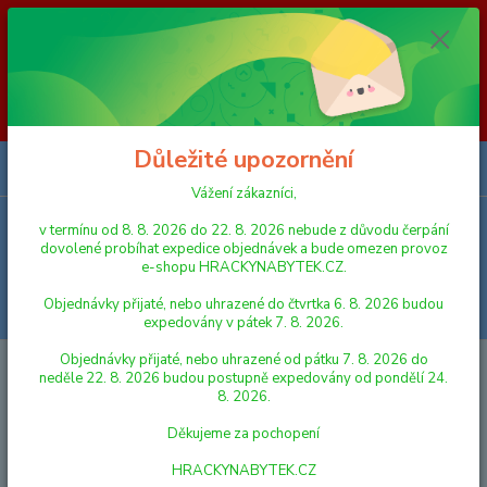
Vážení zákazníci, v termínu od 8. 8. 2026 do 23. 8. 2026 nebude z
důvodu čerpání dovolené probíhat expedice objednávek a bude omezen
provoz e-shopu HRACKYNABYTEK.CZ. Objednávky přijaté, nebo
uhrazené do čtvrtka 6. 8. 2026 budou expedovány v pátek 7. 8. 2026.
Objednávky přijaté, nebo uhrazené od pátku 7. 8. 2026 do neděle 23. 8.
2026 budou postupně expedovány od pondělí 24. 8. 2026. Děkujeme za
pochopení HRACKYNABYTEK.CZ
Důležité upozornění
0
ks
za
0,00 Kč
Vážení zákazníci,
v termínu od 8. 8. 2026 do 22. 8. 2026 nebude z důvodu čerpání
Menu
dovolené probíhat expedice objednávek a bude omezen provoz
e-shopu HRACKYNABYTEK.CZ.
Objednávky přijaté, nebo uhrazené do čtvrtka 6. 8. 2026 budou
Hledat
expedovány v pátek 7. 8. 2026.
Objednávky přijaté, nebo uhrazené od pátku 7. 8. 2026 do
Úvod
RC MODELY
Lamps Šroubovací taxi na dálkové ovládání
neděle 22. 8. 2026 budou postupně expedovány od pondělí 24.
8. 2026.
Lamps Šroubovací taxi na
Děkujeme za pochopení
dálkové ovládání
HRACKYNABYTEK.CZ