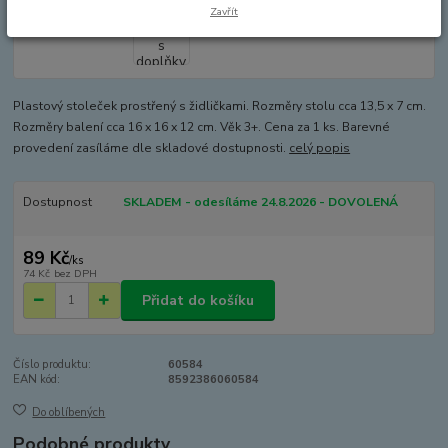
Zavřít
Plastový stoleček prostřený s židličkami. Rozměry stolu cca 13,5 x 7 cm.
Rozměry balení cca 16 x 16 x 12 cm. Věk 3+. Cena za 1 ks. Barevné
provedení zasíláme dle skladové dostupnosti.
celý popis
Dostupnost
SKLADEM - odesíláme 24.8.2026 - DOVOLENÁ
89 Kč
/
ks
74 Kč
bez DPH
Přidat do košíku
Číslo produktu:
60584
EAN kód:
8592386060584
Do oblíbených
Podobné produkty