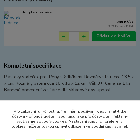
Nábytek lednice
299 Kč
/
ks
247 Kč
bez DPH
Přidat do košíku
Kompletní specifikace
Plastový stoleček prostřený s židličkami. Rozměry stolu cca 13,5 x
7 cm. Rozměry balení cca 16 x 16 x 12 cm. Věk 3+. Cena za 1 ks.
Barevné provedení zasíláme dle skladové dostupnosti.
Pro základní funkčnost, zpříjemnění používání webu, analytické
Zboží zařazeno v kategoriích
účely a v případě udělení souhlasu také pro účely cílení reklamy
využíváme soubory cookies. Nastavení vlastních preferencí
PANENKY, DOPLŇKY K PANENKÁM
cookies můžete kdykoli upravit odkazem ve spodní části stránek.
NÁBYTEK PRO PANENKY