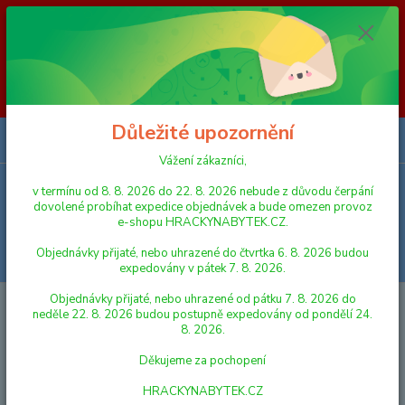
Vážení zákazníci, v termínu od 8. 8. 2026 do 23. 8. 2026 nebude z
důvodu čerpání dovolené probíhat expedice objednávek a bude omezen
provoz e-shopu HRACKYNABYTEK.CZ. Objednávky přijaté, nebo
uhrazené do čtvrtka 6. 8. 2026 budou expedovány v pátek 7. 8. 2026.
Objednávky přijaté, nebo uhrazené od pátku 7. 8. 2026 do neděle 23. 8.
2026 budou postupně expedovány od pondělí 24. 8. 2026. Děkujeme za
pochopení HRACKYNABYTEK.CZ
Důležité upozornění
0
ks
za
0,00 Kč
Vážení zákazníci,
v termínu od 8. 8. 2026 do 22. 8. 2026 nebude z důvodu čerpání
Menu
dovolené probíhat expedice objednávek a bude omezen provoz
e-shopu HRACKYNABYTEK.CZ.
Objednávky přijaté, nebo uhrazené do čtvrtka 6. 8. 2026 budou
Hledat
expedovány v pátek 7. 8. 2026.
Objednávky přijaté, nebo uhrazené od pátku 7. 8. 2026 do
Úvod
PANENKY, DOPLŇKY K PANENKÁM
Stoleček s doplňky
neděle 22. 8. 2026 budou postupně expedovány od pondělí 24.
8. 2026.
Stoleček s doplňky
Děkujeme za pochopení
HRACKYNABYTEK.CZ