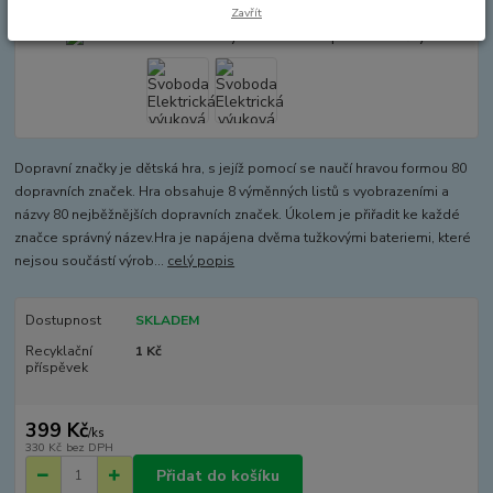
Zavřít
Dopravní značky je dětská hra, s jejíž pomocí se naučí hravou formou 80
dopravních značek. Hra obsahuje 8 výměnných listů s vyobrazeními a
názvy 80 nejběžnějších dopravních značek. Úkolem je přiřadit ke každé
značce správný název.Hra je napájena dvěma tužkovými bateriemi, které
nejsou součástí výrob...
celý popis
Dostupnost
SKLADEM
Recyklační
1 Kč
příspěvek
399 Kč
/
ks
330 Kč
bez DPH
Přidat do košíku