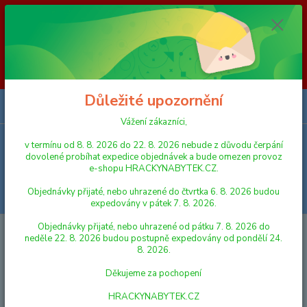
Vážení zákazníci, v termínu od 8. 8. 2026 do 23. 8. 2026 nebude z
důvodu čerpání dovolené probíhat expedice objednávek a bude omezen
provoz e-shopu HRACKYNABYTEK.CZ. Objednávky přijaté, nebo
uhrazené do čtvrtka 6. 8. 2026 budou expedovány v pátek 7. 8. 2026.
Objednávky přijaté, nebo uhrazené od pátku 7. 8. 2026 do neděle 23. 8.
2026 budou postupně expedovány od pondělí 24. 8. 2026. Děkujeme za
pochopení HRACKYNABYTEK.CZ
Důležité upozornění
0
ks
za
0,00 Kč
Vážení zákazníci,
v termínu od 8. 8. 2026 do 22. 8. 2026 nebude z důvodu čerpání
Menu
dovolené probíhat expedice objednávek a bude omezen provoz
e-shopu HRACKYNABYTEK.CZ.
Objednávky přijaté, nebo uhrazené do čtvrtka 6. 8. 2026 budou
Hledat
expedovány v pátek 7. 8. 2026.
Objednávky přijaté, nebo uhrazené od pátku 7. 8. 2026 do
Úvod
HRY A HLAVOLAMY
Svoboda Elektrická výuková hra Dopravní
neděle 22. 8. 2026 budou postupně expedovány od pondělí 24.
značky
8. 2026.
Svoboda Elektrická výuková hra
Děkujeme za pochopení
Dopravní značky
HRACKYNABYTEK.CZ