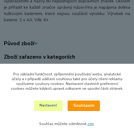
vyobrazeními a názvy 80 nejběžnějších dopravních značek. Úkolem
je přiřadit ke každé značce správný název.Hra je napájena dvěma
tužkovými bateriemi, které nejsou součástí výrobku. Výrobek na
baterie: 2 x AA. Věk: 6+
Původ zboží
Zboží zařazeno v kategoriích
KREATIVNÍ, VÝTVARNÉ A NAUČNÉ SADY
Pro základní funkčnost, zpříjemnění používání webu, analytické
HRY A HLAVOLAMY
účely a v případě udělení souhlasu také pro účely cílení reklamy
využíváme soubory cookies. Nastavení vlastních preferencí
STOLNÍ HRY
cookies můžete kdykoli upravit odkazem ve spodní části stránek.
HLAVOLAMY A SMART HRY
Souhlasím
Nastavení
Souhlas můžete odmítnout
zde
.
Vytvořeno na
Eshop-rychle.cz