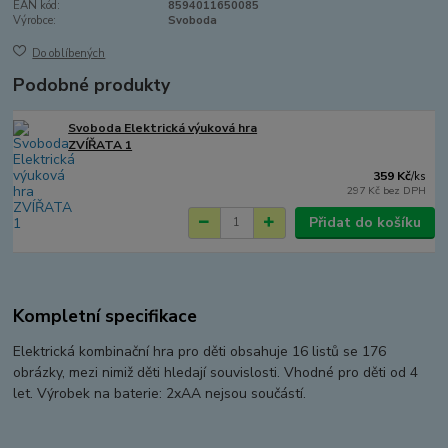
EAN kód:
8594011650085
Výrobce:
Svoboda
Do oblíbených
Podobné produkty
Svoboda Elektrická výuková hra
ZVÍŘATA 1
359 Kč
/
ks
297 Kč
bez DPH
Přidat do košíku
Kompletní specifikace
Elektrická kombinační hra pro děti obsahuje 16 listů se 176
obrázky, mezi nimiž děti hledají souvislosti. Vhodné pro děti od 4
let. Výrobek na baterie: 2xAA nejsou součástí.