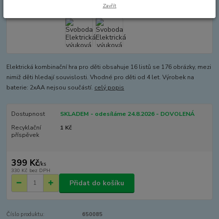
Zavřít
Elektrická kombinační hra pro děti obsahuje 16 listů se 176 obrázky, mezi
nimiž děti hledají souvislosti. Vhodné pro děti od 4 let. Výrobek na
baterie: 2xAA nejsou součástí.
celý popis
Dostupnost
SKLADEM - odesíláme 24.8.2026 - DOVOLENÁ
Recyklační
1 Kč
příspěvek
399 Kč
/
ks
330 Kč
bez DPH
Přidat do košíku
Číslo produktu:
650085