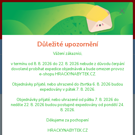
Vážení zákazníci, v termínu od 8. 8. 2026 do 23. 8. 2026 nebude z
důvodu čerpání dovolené probíhat expedice objednávek a bude omezen
provoz e-shopu HRACKYNABYTEK.CZ. Objednávky přijaté, nebo
uhrazené do čtvrtka 6. 8. 2026 budou expedovány v pátek 7. 8. 2026.
Objednávky přijaté, nebo uhrazené od pátku 7. 8. 2026 do neděle 23. 8.
2026 budou postupně expedovány od pondělí 24. 8. 2026. Děkujeme za
pochopení HRACKYNABYTEK.CZ
Důležité upozornění
0
ks
za
0,00 Kč
Vážení zákazníci,
v termínu od 8. 8. 2026 do 22. 8. 2026 nebude z důvodu čerpání
Menu
dovolené probíhat expedice objednávek a bude omezen provoz
e-shopu HRACKYNABYTEK.CZ.
Objednávky přijaté, nebo uhrazené do čtvrtka 6. 8. 2026 budou
Hledat
expedovány v pátek 7. 8. 2026.
Objednávky přijaté, nebo uhrazené od pátku 7. 8. 2026 do
Úvod
HRY A HLAVOLAMY
Svoboda Elektrická výuková hra Školička 1
neděle 22. 8. 2026 budou postupně expedovány od pondělí 24.
8. 2026.
Svoboda Elektrická výuková hra
Děkujeme za pochopení
Školička 1
HRACKYNABYTEK.CZ