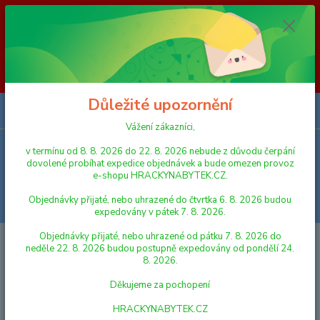
Vážení zákazníci, v termínu od 8. 8. 2026 do 23. 8. 2026 nebude z
důvodu čerpání dovolené probíhat expedice objednávek a bude omezen
provoz e-shopu HRACKYNABYTEK.CZ. Objednávky přijaté, nebo
uhrazené do čtvrtka 6. 8. 2026 budou expedovány v pátek 7. 8. 2026.
Objednávky přijaté, nebo uhrazené od pátku 7. 8. 2026 do neděle 23. 8.
2026 budou postupně expedovány od pondělí 24. 8. 2026. Děkujeme za
pochopení HRACKYNABYTEK.CZ
Důležité upozornění
0
ks
za
0,00 Kč
Vážení zákazníci,
v termínu od 8. 8. 2026 do 22. 8. 2026 nebude z důvodu čerpání
Menu
dovolené probíhat expedice objednávek a bude omezen provoz
e-shopu HRACKYNABYTEK.CZ.
Objednávky přijaté, nebo uhrazené do čtvrtka 6. 8. 2026 budou
Hledat
expedovány v pátek 7. 8. 2026.
Objednávky přijaté, nebo uhrazené od pátku 7. 8. 2026 do
Úvod
FIGURKY A ZVÍŘÁTKA
SYLVANIAN FAMILIES
Sylvanian
neděle 22. 8. 2026 budou postupně expedovány od pondělí 24.
Families Babička a dědeček "chocolate" králíci
8. 2026.
Sylvanian Families Babička a
Děkujeme za pochopení
dědeček "chocolate" králíci
HRACKYNABYTEK.CZ