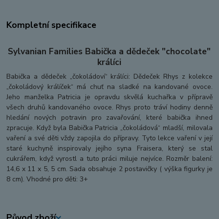
Kompletní specifikace
Sylvanian Families Babička a dědeček "chocolate"
králíci
Babička a dědeček „čokoládoví“ králíci: Dědeček Rhys z kolekce
„čokoládový králíček“ má chuť na sladké na kandované ovoce.
Jeho manželka Patricia je opravdu skvělá kuchařka v přípravě
všech druhů kandovaného ovoce. Rhys proto tráví hodiny denně
hledání nových potravin pro zavařování, které babička ihned
zpracuje. Když byla Babička Patricia „čokoládová“ mladší, milovala
vaření a své děti vždy zapojila do přípravy. Tyto lekce vaření v její
staré kuchyně inspirovaly jejího syna Fraisera, který se stal
cukrářem, když vyrostl a tuto práci miluje nejvíce. Rozměr balení:
14,6 x 11 x 5, 5 cm. Sada obsahuje 2 postavičky ( výška figurky je
8 cm). Vhodné pro děti: 3+
Původ zboží