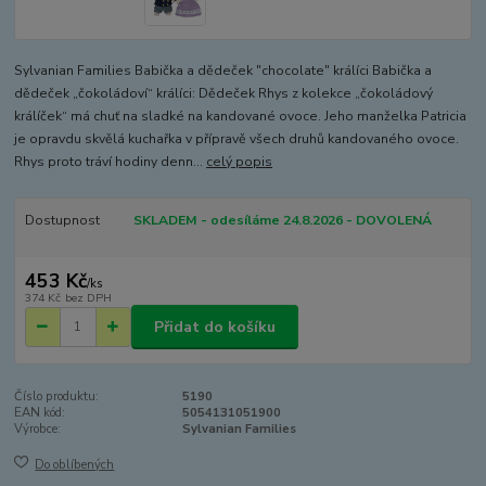
Sylvanian Families Babička a dědeček "chocolate" králíci Babička a
dědeček „čokoládoví“ králíci: Dědeček Rhys z kolekce „čokoládový
králíček“ má chuť na sladké na kandované ovoce. Jeho manželka Patricia
je opravdu skvělá kuchařka v přípravě všech druhů kandovaného ovoce.
Rhys proto tráví hodiny denn...
celý popis
Dostupnost
SKLADEM - odesíláme 24.8.2026 - DOVOLENÁ
453 Kč
/
ks
374 Kč
bez DPH
Přidat do košíku
Číslo produktu:
5190
EAN kód:
5054131051900
Výrobce:
Sylvanian Families
Do oblíbených