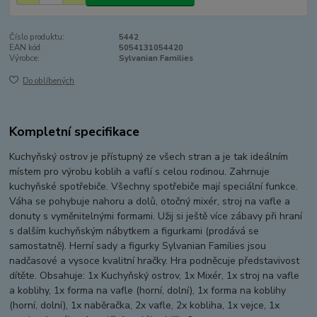
Číslo produktu:
5442
EAN kód:
5054131054420
Výrobce:
Sylvanian Families
Do oblíbených
Kompletní specifikace
Kuchyňský ostrov je přístupný ze všech stran a je tak ideálním
místem pro výrobu koblih a vaflí s celou rodinou. Zahrnuje
kuchyňské spotřebiče. Všechny spotřebiče mají speciální funkce.
Váha se pohybuje nahoru a dolů, otočný mixér, stroj na vafle a
donuty s vyměnitelnými formami. Užij si ještě více zábavy při hraní
s dalším kuchyňským nábytkem a figurkami (prodává se
samostatně). Herní sady a figurky Sylvanian Families jsou
nadčasové a vysoce kvalitní hračky. Hra podněcuje představivost
dítěte. Obsahuje: 1x Kuchyňský ostrov, 1x Mixér, 1x stroj na vafle
a koblihy, 1x forma na vafle (horní, dolní), 1x forma na koblihy
(horní, dolní), 1x naběračka, 2x vafle, 2x kobliha, 1x vejce, 1x