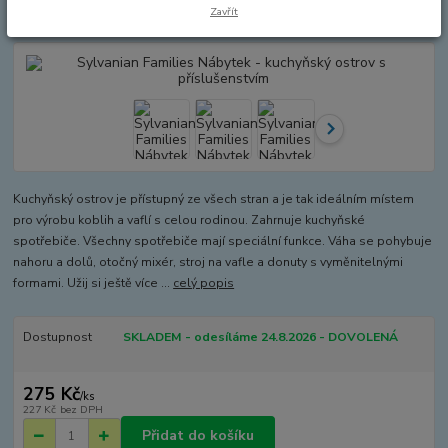
příslušenstvím
Zavřít
Kuchyňský ostrov je přístupný ze všech stran a je tak ideálním místem
pro výrobu koblih a vaflí s celou rodinou. Zahrnuje kuchyňské
spotřebiče. Všechny spotřebiče mají speciální funkce. Váha se pohybuje
nahoru a dolů, otočný mixér, stroj na vafle a donuty s vyměnitelnými
formami. Užij si ještě více ...
celý popis
Dostupnost
SKLADEM - odesíláme 24.8.2026 - DOVOLENÁ
275 Kč
/
ks
227 Kč
bez DPH
Přidat do košíku