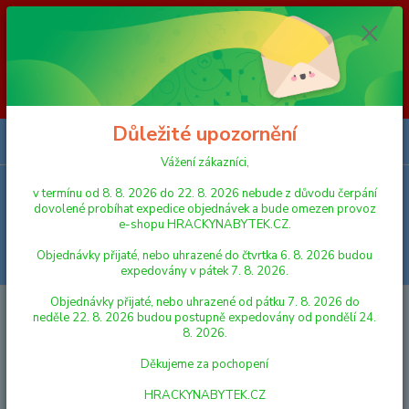
Vážení zákazníci, v termínu od 8. 8. 2026 do 23. 8. 2026 nebude z
důvodu čerpání dovolené probíhat expedice objednávek a bude omezen
provoz e-shopu HRACKYNABYTEK.CZ. Objednávky přijaté, nebo
uhrazené do čtvrtka 6. 8. 2026 budou expedovány v pátek 7. 8. 2026.
Objednávky přijaté, nebo uhrazené od pátku 7. 8. 2026 do neděle 23. 8.
2026 budou postupně expedovány od pondělí 24. 8. 2026. Děkujeme za
pochopení HRACKYNABYTEK.CZ
Důležité upozornění
0
ks
za
0,00 Kč
Vážení zákazníci,
v termínu od 8. 8. 2026 do 22. 8. 2026 nebude z důvodu čerpání
Menu
dovolené probíhat expedice objednávek a bude omezen provoz
e-shopu HRACKYNABYTEK.CZ.
Objednávky přijaté, nebo uhrazené do čtvrtka 6. 8. 2026 budou
Hledat
expedovány v pátek 7. 8. 2026.
Objednávky přijaté, nebo uhrazené od pátku 7. 8. 2026 do
Úvod
FIGURKY A ZVÍŘÁTKA
Sylvanian Families Nábytek - kuchyňský
neděle 22. 8. 2026 budou postupně expedovány od pondělí 24.
ostrov s příslušenstvím
8. 2026.
Sylvanian Families Nábytek -
Děkujeme za pochopení
kuchyňský ostrov s
HRACKYNABYTEK.CZ