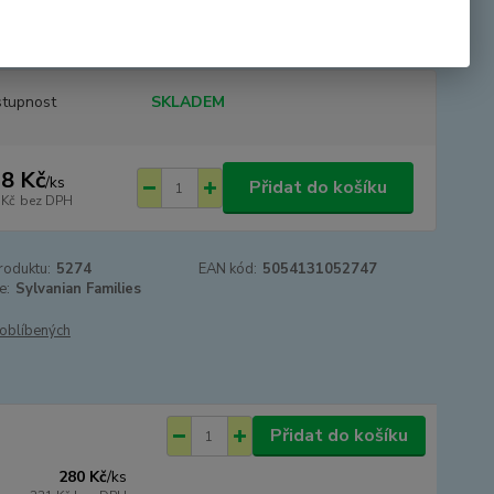
y. Sada obsahuje i odnímatelné autosedačky pro děti rodiny
an Families. Figurky nejsou součástí balen...
celý popis
tupnost
SKLADEM
8 Kč
/
ks
Přidat do košíku
 Kč
bez DPH
roduktu:
5274
EAN kód:
5054131052747
e:
Sylvanian Families
oblíbených
Přidat do košíku
280 Kč
/
ks