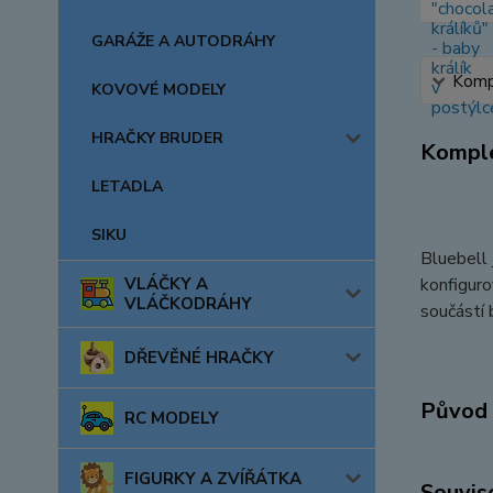
GARÁŽE A AUTODRÁHY
Kompl
KOVOVÉ MODELY
HRAČKY BRUDER
Komple
LETADLA
SIKU
Bluebell 
VLÁČKY A
konfigur
VLÁČKODRÁHY
součástí
DŘEVĚNÉ HRAČKY
Původ 
RC MODELY
FIGURKY A ZVÍŘÁTKA
Souvise