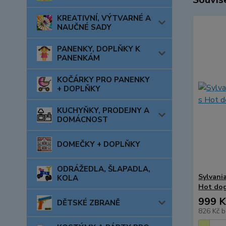
KREATIVNÍ, VÝTVARNÉ A
NAUČNÉ SADY
PANENKY, DOPLŇKY K
PANENKÁM
KOČÁRKY PRO PANENKY
+ DOPLŇKY
KUCHYŇKY, PRODEJNY A
DOMÁCNOST
DOMEČKY + DOPLŇKY
ODRÁŽEDLA, ŠLAPADLA,
Sylvani
KOLA
Hot do
999 K
DĚTSKÉ ZBRANĚ
826 Kč
b