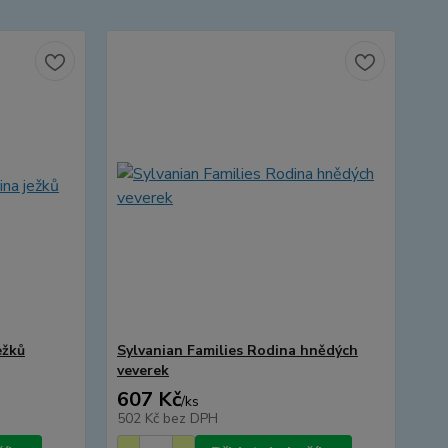
ežků
Sylvanian Families Rodina hnědých
veverek
607 Kč
/
ks
502 Kč
bez DPH