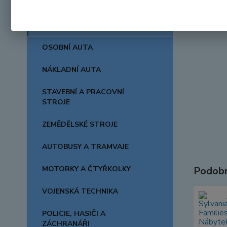
AUTA, LODĚ, LETADLA
OSOBNÍ AUTA
NÁKLADNÍ AUTA
STAVEBNÍ A PRACOVNÍ
STROJE
ZEMĚDĚLSKÉ STROJE
AUTOBUSY A TRAMVAJE
MOTORKY A ČTYŘKOLKY
Podobn
VOJENSKÁ TECHNIKA
POLICIE, HASIČI A
ZÁCHRANÁŘI