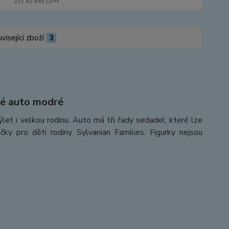
231 Kč
bez DPH
visející zboží
3
né auto modré
et i velkou rodinu. Auto má tři řady sedadel, které lze
ky pro děti rodiny Sylvanian Families. Figurky nejsou