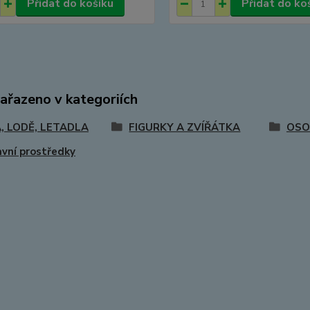
Přidat do košíku
Přidat do ko
zařazeno v kategoriích
, LODĚ, LETADLA
FIGURKY A ZVÍŘÁTKA
OSO
vní prostředky