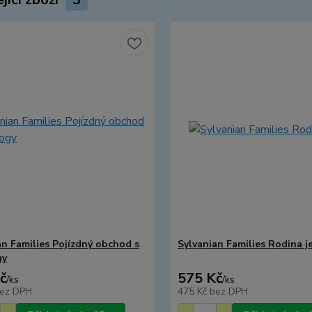
an Families Pojízdný obchod s
Sylvanian Families Rodina j
gy
č
575 Kč
/
ks
/
ks
ez DPH
475 Kč
bez DPH