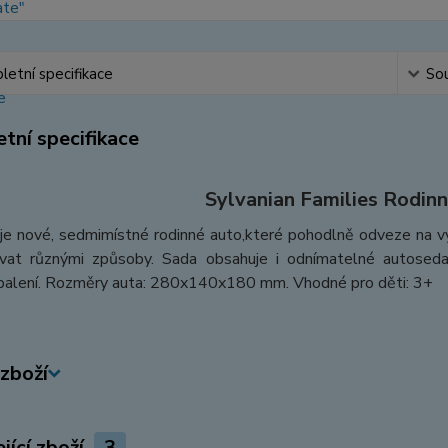
etní specifikace
Sou
tní specifikace
Sylvanian Families Rodin
je nové, sedmimístné rodinné auto,které pohodlně odveze na výl
ovat různými způsoby. Sada obsahuje i odnímatelné autosedač
 balení. Rozměry auta: 280x140x180 mm. Vhodné pro děti: 3+
zboží
jící zboží
3