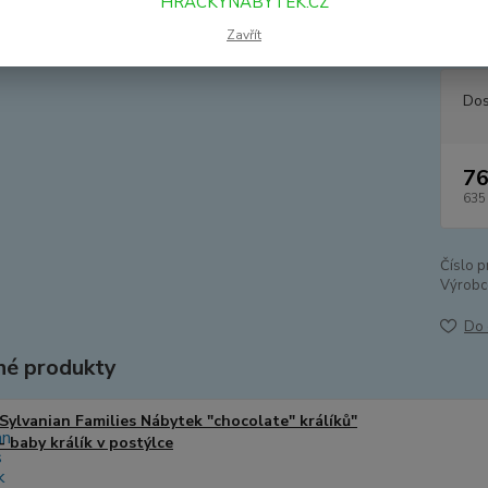
HRACKYNABYTEK.CZ
způsob
Sylvani
Zavřít
Dos
76
635
Číslo p
Výrobc
Do 
é produkty
Sylvanian Families Nábytek "chocolate" králíků"
- baby králík v postýlce