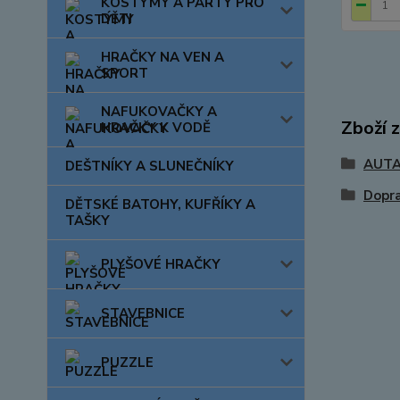
KOSTÝMY A PÁRTY PRO
DĚTI
HRAČKY NA VEN A
SPORT
NAFUKOVAČKY A
Zboží 
HRAČKY K VODĚ
AUTA
DEŠTNÍKY A SLUNEČNÍKY
Dopra
DĚTSKÉ BATOHY, KUFŘÍKY A
TAŠKY
PLYŠOVÉ HRAČKY
STAVEBNICE
PUZZLE