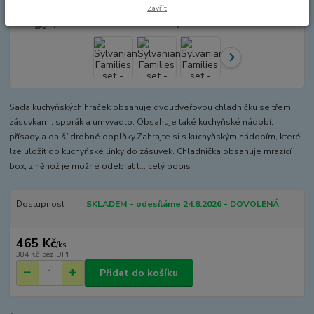
Zavřít
Sada kuchyňských hraček obsahuje dvoudveřovou chladničku se třemi
zásuvkami, sporák a umyvadlo. Obsahuje také kuchyňské nádobí,
přísady a další drobné doplňky.Zahrajte si s kuchyňským nádobím, které
lze uložit do kuchyňské linky do zásuvek. Chladnička obsahuje mrazící
box, z něhož je možné odebrat l...
celý popis
Dostupnost
SKLADEM - odesíláme 24.8.2026 - DOVOLENÁ
465 Kč
/
ks
384 Kč
bez DPH
Přidat do košíku