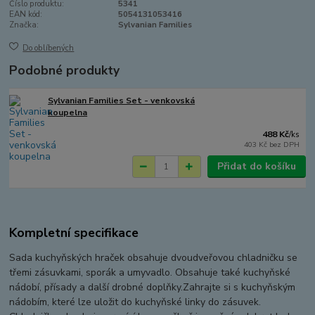
Číslo produktu:
5341
EAN kód:
5054131053416
Značka:
Sylvanian Families
Do oblíbených
Podobné produkty
Sylvanian Families Set - venkovská
koupelna
488 Kč
/
ks
403 Kč
bez DPH
Přidat do košíku
Kompletní specifikace
Sada kuchyňských hraček obsahuje dvoudveřovou chladničku se
třemi zásuvkami, sporák a umyvadlo. Obsahuje také kuchyňské
nádobí, přísady a další drobné doplňky.Zahrajte si s kuchyňským
nádobím, které lze uložit do kuchyňské linky do zásuvek.