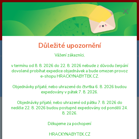
Vážení zákazníci, v termínu od 8. 8. 2026 do 23. 8. 2026 nebude z
důvodu čerpání dovolené probíhat expedice objednávek a bude omezen
provoz e-shopu HRACKYNABYTEK.CZ. Objednávky přijaté, nebo
uhrazené do čtvrtka 6. 8. 2026 budou expedovány v pátek 7. 8. 2026.
Objednávky přijaté, nebo uhrazené od pátku 7. 8. 2026 do neděle 23. 8.
2026 budou postupně expedovány od pondělí 24. 8. 2026. Děkujeme za
pochopení HRACKYNABYTEK.CZ
Důležité upozornění
0
ks
za
0,00 Kč
Vážení zákazníci,
v termínu od 8. 8. 2026 do 22. 8. 2026 nebude z důvodu čerpání
Menu
dovolené probíhat expedice objednávek a bude omezen provoz
e-shopu HRACKYNABYTEK.CZ.
Objednávky přijaté, nebo uhrazené do čtvrtka 6. 8. 2026 budou
Hledat
expedovány v pátek 7. 8. 2026.
Objednávky přijaté, nebo uhrazené od pátku 7. 8. 2026 do
Úvod
FIGURKY A ZVÍŘÁTKA
Sylvanian Families set - kuchyňská linka s
neděle 22. 8. 2026 budou postupně expedovány od pondělí 24.
ledničkou
8. 2026.
Sylvanian Families set -
Děkujeme za pochopení
kuchyňská linka s ledničkou
HRACKYNABYTEK.CZ