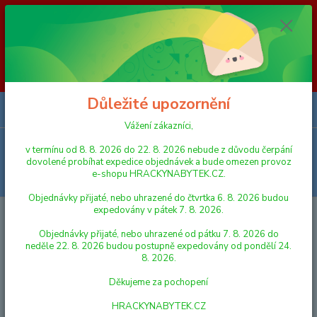
Vážení zákazníci, v termínu od 8. 8. 2026 do 23. 8. 2026 nebude z
důvodu čerpání dovolené probíhat expedice objednávek a bude omezen
provoz e-shopu HRACKYNABYTEK.CZ. Objednávky přijaté, nebo
uhrazené do čtvrtka 6. 8. 2026 budou expedovány v pátek 7. 8. 2026.
Objednávky přijaté, nebo uhrazené od pátku 7. 8. 2026 do neděle 23. 8.
2026 budou postupně expedovány od pondělí 24. 8. 2026. Děkujeme za
pochopení HRACKYNABYTEK.CZ
Důležité upozornění
0
ks
za
0,00 Kč
Vážení zákazníci,
Menu
v termínu od 8. 8. 2026 do 22. 8. 2026 nebude z důvodu čerpání
dovolené probíhat expedice objednávek a bude omezen provoz
e-shopu HRACKYNABYTEK.CZ.
Hledat
Objednávky přijaté, nebo uhrazené do čtvrtka 6. 8. 2026 budou
expedovány v pátek 7. 8. 2026.
Úvod
DŘEVĚNÉ HRAČKY
TOPA Kubus - Šestikostka
Objednávky přijaté, nebo uhrazené od pátku 7. 8. 2026 do
TOPA Kubus - Šestikostka
neděle 22. 8. 2026 budou postupně expedovány od pondělí 24.
8. 2026.
Děkujeme za pochopení
HRACKYNABYTEK.CZ