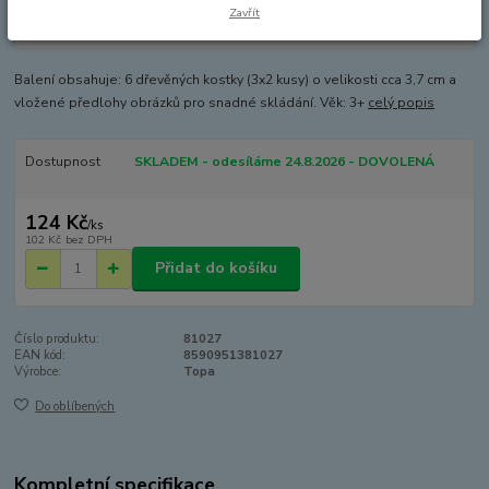
Zavřít
Balení obsahuje: 6 dřevěných kostky (3x2 kusy) o velikosti cca 3,7 cm a
vložené předlohy obrázků pro snadné skládání. Věk: 3+
celý popis
Dostupnost
SKLADEM - odesíláme 24.8.2026 - DOVOLENÁ
124 Kč
/
ks
102 Kč
bez DPH
Přidat do košíku
Číslo produktu:
81027
EAN kód:
8590951381027
Výrobce:
Topa
Do oblíbených
Kompletní specifikace