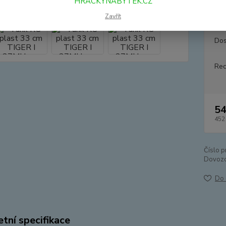
HRACKYNABYTEK.CZ
krabic
Zavřít
Dos
Rec
54
452
Číslo p
Dovozc
Do 
tní specifikace