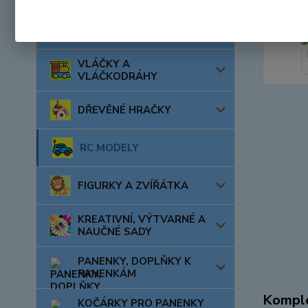
AUTA, LODĚ, LETADLA
VLÁČKY A
VLÁČKODRÁHY
DŘEVĚNÉ HRAČKY
RC MODELY
FIGURKY A ZVÍŘÁTKA
KREATIVNÍ, VÝTVARNÉ A
NAUČNÉ SADY
PANENKY, DOPLŇKY K
PANENKÁM
Komple
KOČÁRKY PRO PANENKY