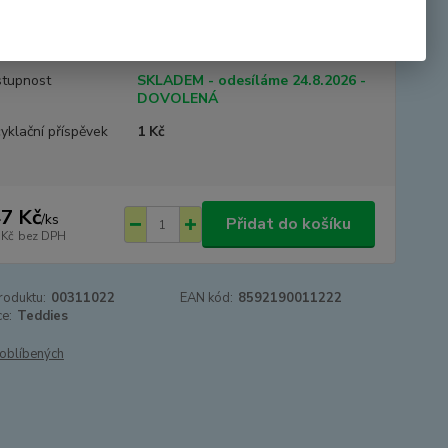
e 40 x 15 x 19 cm Vhodné od 3 let
celý popis
tupnost
SKLADEM - odesíláme 24.8.2026 -
DOVOLENÁ
yklační příspěvek
1 Kč
7 Kč
/
ks
Přidat do košíku
 Kč
bez DPH
roduktu:
00311022
EAN kód:
8592190011222
e:
Teddies
oblíbených