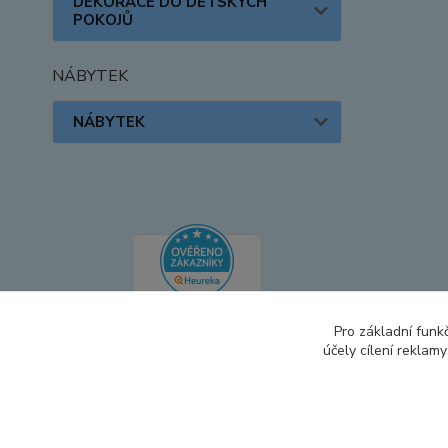
DEKORACE DO DĚTSKÝCH
POKOJŮ
NÁBYTEK
NÁBYTEK
Pro základní funk
účely cílení reklam