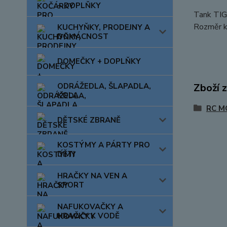
+ DOPLŇKY
Tank TIGE
Rozměr k
KUCHYŇKY, PRODEJNY A
DOMÁCNOST
DOMEČKY + DOPLŇKY
ODRÁŽEDLA, ŠLAPADLA,
Zboží 
KOLA
RC M
DĚTSKÉ ZBRANĚ
KOSTÝMY A PÁRTY PRO
DĚTI
HRAČKY NA VEN A
SPORT
NAFUKOVAČKY A
HRAČKY K VODĚ