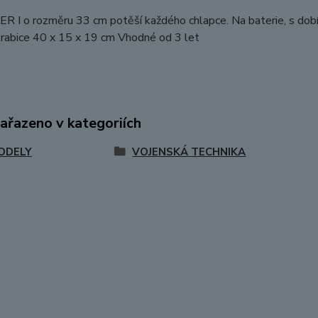
R I o rozměru 33 cm potěší každého chlapce. Na baterie, s dobí
rabice 40 x 15 x 19 cm Vhodné od 3 let
zařazeno v kategoriích
ODELY
VOJENSKÁ TECHNIKA