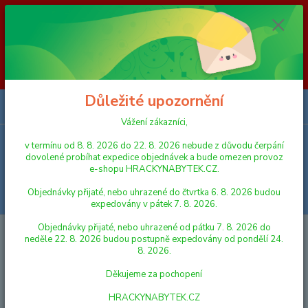
Vážení zákazníci, v termínu od 8. 8. 2026 do 23. 8. 2026 nebude z
důvodu čerpání dovolené probíhat expedice objednávek a bude omezen
provoz e-shopu HRACKYNABYTEK.CZ. Objednávky přijaté, nebo
uhrazené do čtvrtka 6. 8. 2026 budou expedovány v pátek 7. 8. 2026.
Objednávky přijaté, nebo uhrazené od pátku 7. 8. 2026 do neděle 23. 8.
2026 budou postupně expedovány od pondělí 24. 8. 2026. Děkujeme za
pochopení HRACKYNABYTEK.CZ
Důležité upozornění
0
ks
za
0,00 Kč
Vážení zákazníci,
v termínu od 8. 8. 2026 do 22. 8. 2026 nebude z důvodu čerpání
Menu
dovolené probíhat expedice objednávek a bude omezen provoz
e-shopu HRACKYNABYTEK.CZ.
Objednávky přijaté, nebo uhrazené do čtvrtka 6. 8. 2026 budou
Hledat
expedovány v pátek 7. 8. 2026.
Objednávky přijaté, nebo uhrazené od pátku 7. 8. 2026 do
Úvod
HRAČKY NA VEN A SPORT
PÍSKOVIŠTĚ
Tatra pískový set
neděle 22. 8. 2026 budou postupně expedovány od pondělí 24.
bábovka 4ks
8. 2026.
Tatra pískový set bábovka 4ks
Děkujeme za pochopení
HRACKYNABYTEK.CZ