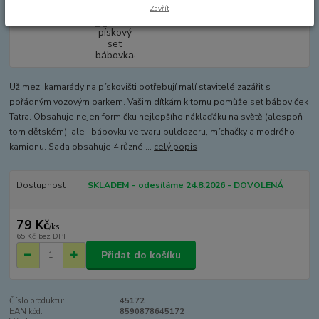
Zavřít
Už mezi kamarády na pískovišti potřebují malí stavitelé zazářit s
pořádným vozovým parkem. Vašim dítkám k tomu pomůže set báboviček
Tatra. Obsahuje nejen formičku nejlepšího náklaďáku na světě (alespoň
tom dětském), ale i bábovku ve tvaru buldozeru, míchačky a modrého
kamionu. Sada obsahuje 4 různé ...
celý popis
Dostupnost
SKLADEM - odesíláme 24.8.2026 - DOVOLENÁ
79 Kč
/
ks
65 Kč
bez DPH
Přidat do košíku
Číslo produktu:
45172
EAN kód:
8590878645172