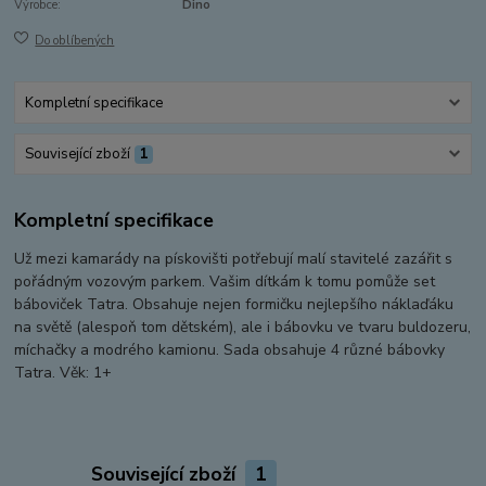
Výrobce:
Dino
Do oblíbených
Kompletní specifikace
Související zboží
1
Kompletní specifikace
Už mezi kamarády na pískovišti potřebují malí stavitelé zazářit s
pořádným vozovým parkem. Vašim dítkám k tomu pomůže set
báboviček Tatra. Obsahuje nejen formičku nejlepšího náklaďáku
na světě (alespoň tom dětském), ale i bábovku ve tvaru buldozeru,
míchačky a modrého kamionu. Sada obsahuje 4 různé bábovky
Tatra. Věk: 1+
Související zboží
1