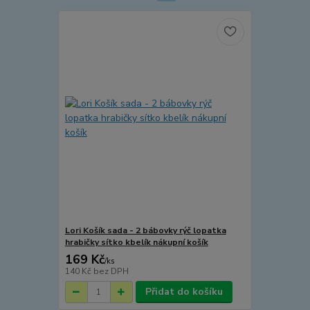
Lori Košík sada - 2 bábovky rýč lopatka
hrabičky sítko kbelík nákupní košík
169 Kč
/
ks
140 Kč
bez DPH
Přidat do košíku