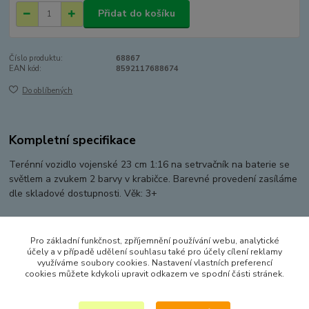
Přidat do košíku
Číslo produktu:
68867
EAN kód:
8592117688674
Do oblíbených
Kompletní specifikace
Terénní vozidlo vojenské 23 cm 1:16 na setrvačník na baterie se
světlem a zvukem 2 barvy v krabičce. Barevné provedení zasíláme
dle skladové dostupnosti. Věk: 3+
Pro základní funkčnost, zpříjemnění používání webu, analytické
Zboží zařazeno v kategoriích
účely a v případě udělení souhlasu také pro účely cílení reklamy
využíváme soubory cookies. Nastavení vlastních preferencí
AUTA, LODĚ, LETADLA
cookies můžete kdykoli upravit odkazem ve spodní části stránek.
VOJENSKÁ TECHNIKA