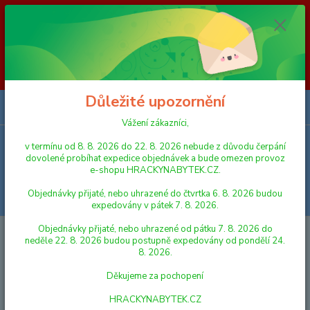
Vážení zákazníci, v termínu od 8. 8. 2026 do 23. 8. 2026 nebude z
důvodu čerpání dovolené probíhat expedice objednávek a bude omezen
provoz e-shopu HRACKYNABYTEK.CZ. Objednávky přijaté, nebo
uhrazené do čtvrtka 6. 8. 2026 budou expedovány v pátek 7. 8. 2026.
Objednávky přijaté, nebo uhrazené od pátku 7. 8. 2026 do neděle 23. 8.
2026 budou postupně expedovány od pondělí 24. 8. 2026. Děkujeme za
pochopení HRACKYNABYTEK.CZ
Důležité upozornění
0
ks
za
0,00 Kč
Vážení zákazníci,
v termínu od 8. 8. 2026 do 22. 8. 2026 nebude z důvodu čerpání
Menu
dovolené probíhat expedice objednávek a bude omezen provoz
e-shopu HRACKYNABYTEK.CZ.
Objednávky přijaté, nebo uhrazené do čtvrtka 6. 8. 2026 budou
Hledat
expedovány v pátek 7. 8. 2026.
Objednávky přijaté, nebo uhrazené od pátku 7. 8. 2026 do
Úvod
AUTA, LODĚ, LETADLA
Terénní vozidlo vojenské 23 cm 1:16 na
neděle 22. 8. 2026 budou postupně expedovány od pondělí 24.
setrvačník na baterie se světlem a zvukem 2 barvy v krabičce
8. 2026.
Terénní vozidlo vojenské 23 cm
Děkujeme za pochopení
1:16 na setrvačník na baterie se
HRACKYNABYTEK.CZ