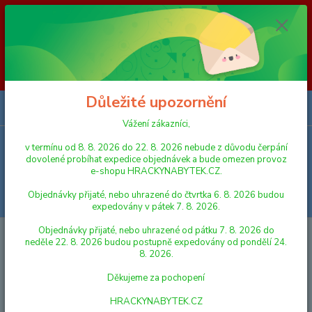
Vážení zákazníci, v termínu od 8. 8. 2026 do 23. 8. 2026 nebude z
důvodu čerpání dovolené probíhat expedice objednávek a bude omezen
provoz e-shopu HRACKYNABYTEK.CZ. Objednávky přijaté, nebo
uhrazené do čtvrtka 6. 8. 2026 budou expedovány v pátek 7. 8. 2026.
Objednávky přijaté, nebo uhrazené od pátku 7. 8. 2026 do neděle 23. 8.
2026 budou postupně expedovány od pondělí 24. 8. 2026. Děkujeme za
pochopení HRACKYNABYTEK.CZ
Důležité upozornění
0
ks
za
0,00 Kč
Vážení zákazníci,
v termínu od 8. 8. 2026 do 22. 8. 2026 nebude z důvodu čerpání
Menu
dovolené probíhat expedice objednávek a bude omezen provoz
e-shopu HRACKYNABYTEK.CZ.
Objednávky přijaté, nebo uhrazené do čtvrtka 6. 8. 2026 budou
Hledat
expedovány v pátek 7. 8. 2026.
Objednávky přijaté, nebo uhrazené od pátku 7. 8. 2026 do
Úvod
AUTA, LODĚ, LETADLA
Traktor s vlečkou 1:32 42 cm na setrvačník
neděle 22. 8. 2026 budou postupně expedovány od pondělí 24.
3 druhy
8. 2026.
Traktor s vlečkou 1:32 42 cm na
Děkujeme za pochopení
setrvačník 3 druhy
HRACKYNABYTEK.CZ