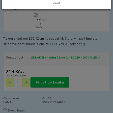
Zavřít
Traktor s vlečkou 1:32 42 cm na setrvačník. 3 druhy - zasíláme dle
skladové dostupnosti. Cena za 1 kus. Věk: 3+
celý popis
Dostupnost
SKLADEM - odesíláme 24.8.2026 - DOVOLENÁ
219 Kč
/
ks
181 Kč
bez DPH
Přidat do košíku
Číslo produktu:
61400
EAN kód:
8592117614000
Do oblíbených