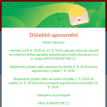
Vážení zákazníci, v termínu od 8. 8. 2026 do 23. 8. 2026 nebude z
důvodu čerpání dovolené probíhat expedice objednávek a bude omezen
provoz e-shopu HRACKYNABYTEK.CZ. Objednávky přijaté, nebo
uhrazené do čtvrtka 6. 8. 2026 budou expedovány v pátek 7. 8. 2026.
Objednávky přijaté, nebo uhrazené od pátku 7. 8. 2026 do neděle 23. 8.
2026 budou postupně expedovány od pondělí 24. 8. 2026. Děkujeme za
pochopení HRACKYNABYTEK.CZ
Důležité upozornění
0
ks
za
0,00 Kč
Vážení zákazníci,
v termínu od 8. 8. 2026 do 22. 8. 2026 nebude z důvodu čerpání
Menu
dovolené probíhat expedice objednávek a bude omezen provoz
e-shopu HRACKYNABYTEK.CZ.
Objednávky přijaté, nebo uhrazené do čtvrtka 6. 8. 2026 budou
Hledat
expedovány v pátek 7. 8. 2026.
Objednávky přijaté, nebo uhrazené od pátku 7. 8. 2026 do
Úvod
AUTA, LODĚ, LETADLA
Traktor s vlečkou 40cm na setrvačník v
neděle 22. 8. 2026 budou postupně expedovány od pondělí 24.
krabičce
8. 2026.
Traktor s vlečkou 40cm na
Děkujeme za pochopení
setrvačník v krabičce
HRACKYNABYTEK.CZ