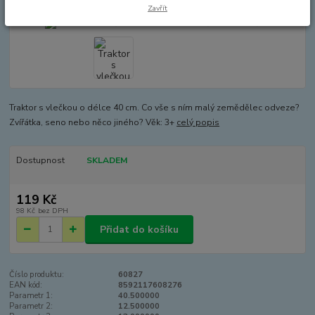
Zavřít
Traktor s vlečkou o délce 40 cm. Co vše s ním malý zemědělec odveze?
Zvířátka, seno nebo něco jiného? Věk: 3+
celý popis
Dostupnost
SKLADEM
119 Kč
98 Kč
bez DPH
Přidat do košíku
Číslo produktu:
60827
EAN kód:
8592117608276
Parametr 1:
40.500000
Parametr 2:
12.500000