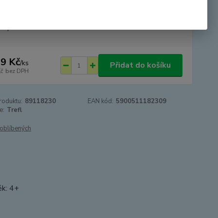
tupnost
SKLADEM
9 Kč
/
ks
Přidat do košíku
Kč
bez DPH
roduktu:
89118230
EAN kód:
5900511182309
e:
Trefl
oblíbených
ěk: 4+