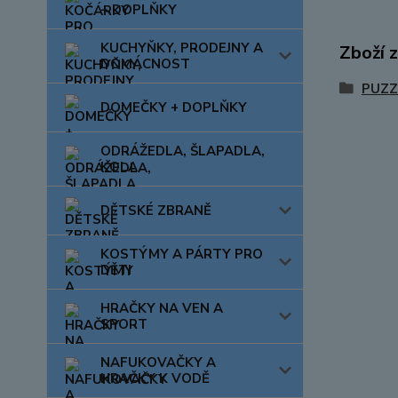
+ DOPLŇKY
KUCHYŇKY, PRODEJNY A
Zboží 
DOMÁCNOST
PUZZ
DOMEČKY + DOPLŇKY
ODRÁŽEDLA, ŠLAPADLA,
KOLA
DĚTSKÉ ZBRANĚ
KOSTÝMY A PÁRTY PRO
DĚTI
HRAČKY NA VEN A
SPORT
NAFUKOVAČKY A
HRAČKY K VODĚ