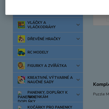
AUTA, LODĚ, LETADLA
VLÁČKY A
VLÁČKODRÁHY
DŘEVĚNÉ HRAČKY
RC MODELY
FIGURKY A ZVÍŘÁTKA
KREATIVNÍ, VÝTVARNÉ A
NAUČNÉ SADY
Komple
PANENKY, DOPLŇKY K
Puzzle M
PANENKÁM
KOČÁRKY PRO PANENKY