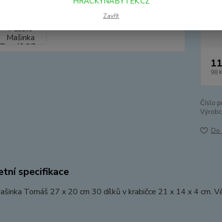
HRACKYNABYTEK.CZ
Zavřít
Dos
11
98 
Číslo p
Výrobc
Do 
tní specifikace
ašinka Tomáš 27 x 20 cm 30 dílků v krabičce 21 x 14 x 4 cm. V