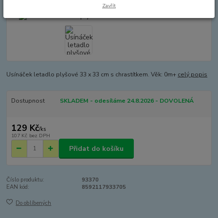
Zavřít
Usínáček letadlo plyšové 33 x 33 cm s chrastítkem. Věk: 0m+
celý popis
Dostupnost
SKLADEM - odesíláme 24.8.2026 - DOVOLENÁ
129 Kč
/
ks
107 Kč
bez DPH
Přidat do košíku
Číslo produktu:
93370
EAN kód:
8592117933705
Do oblíbených