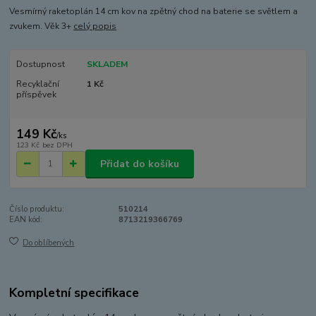
Vesmírný raketoplán 14 cm kov na zpětný chod na baterie se světlem a
zvukem. Věk 3+
celý popis
Dostupnost
SKLADEM
Recyklační
1 Kč
příspěvek
149 Kč
/
ks
123 Kč
bez DPH
Přidat do košíku
Číslo produktu:
510214
EAN kód:
8713219366769
Do oblíbených
Kompletní specifikace