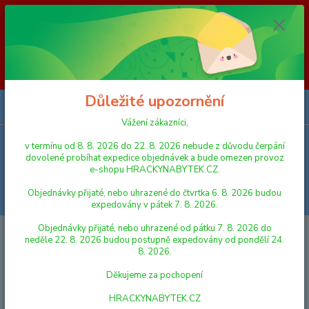
Vážení zákazníci, v termínu od 8. 8. 2026 do 23. 8. 2026 nebude z
důvodu čerpání dovolené probíhat expedice objednávek a bude omezen
provoz e-shopu HRACKYNABYTEK.CZ. Objednávky přijaté, nebo
uhrazené do čtvrtka 6. 8. 2026 budou expedovány v pátek 7. 8. 2026.
Objednávky přijaté, nebo uhrazené od pátku 7. 8. 2026 do neděle 23. 8.
2026 budou postupně expedovány od pondělí 24. 8. 2026. Děkujeme za
pochopení HRACKYNABYTEK.CZ
Důležité upozornění
0
ks
za
0,00 Kč
Vážení zákazníci,
v termínu od 8. 8. 2026 do 22. 8. 2026 nebude z důvodu čerpání
Menu
dovolené probíhat expedice objednávek a bude omezen provoz
e-shopu HRACKYNABYTEK.CZ.
Objednávky přijaté, nebo uhrazené do čtvrtka 6. 8. 2026 budou
Hledat
expedovány v pátek 7. 8. 2026.
Objednávky přijaté, nebo uhrazené od pátku 7. 8. 2026 do
Úvod
AUTA, LODĚ, LETADLA
Vesmírný raketoplán 14 cm kov na zpětný
neděle 22. 8. 2026 budou postupně expedovány od pondělí 24.
chod na baterie se světlem a zvukem
8. 2026.
Vesmírný raketoplán 14 cm kov
Děkujeme za pochopení
na zpětný chod na baterie se
HRACKYNABYTEK.CZ