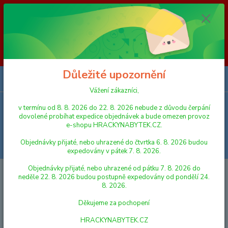
Vážení zákazníci, v termínu od 8. 8. 2026 do 23. 8. 2026 nebude z
důvodu čerpání dovolené probíhat expedice objednávek a bude omezen
provoz e-shopu HRACKYNABYTEK.CZ. Objednávky přijaté, nebo
uhrazené do čtvrtka 6. 8. 2026 budou expedovány v pátek 7. 8. 2026.
Objednávky přijaté, nebo uhrazené od pátku 7. 8. 2026 do neděle 23. 8.
2026 budou postupně expedovány od pondělí 24. 8. 2026. Děkujeme za
pochopení HRACKYNABYTEK.CZ
Důležité upozornění
0
ks
za
0,00 Kč
Vážení zákazníci,
v termínu od 8. 8. 2026 do 22. 8. 2026 nebude z důvodu čerpání
Menu
dovolené probíhat expedice objednávek a bude omezen provoz
e-shopu HRACKYNABYTEK.CZ.
Objednávky přijaté, nebo uhrazené do čtvrtka 6. 8. 2026 budou
Hledat
expedovány v pátek 7. 8. 2026.
Objednávky přijaté, nebo uhrazené od pátku 7. 8. 2026 do
Úvod
PRO NEJMENŠÍ
Vkládací kostka Mimi 1 plast 12,5x12,5x12,5cm
neděle 22. 8. 2026 budou postupně expedovány od pondělí 24.
8. 2026.
Vkládací kostka Mimi 1 plast
Děkujeme za pochopení
12,5x12,5x12,5cm
HRACKYNABYTEK.CZ