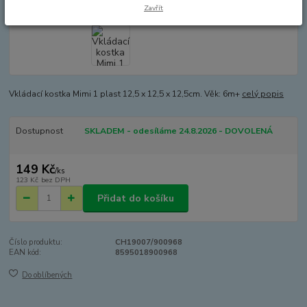
Zavřít
Vkládací kostka Mimi 1 plast 12,5 x 12,5 x 12,5cm. Věk: 6m+
celý popis
Dostupnost
SKLADEM - odesíláme 24.8.2026 - DOVOLENÁ
149 Kč
/
ks
123 Kč
bez DPH
Přidat do košíku
Číslo produktu:
CH19007/900968
EAN kód:
8595018900968
Do oblíbených