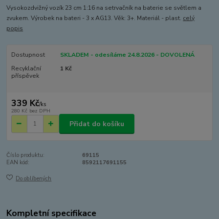
Vysokozdvižný vozík 23 cm 1:16 na setrvačník na baterie se světlem a
zvukem. Výrobek na bateri - 3 x AG13. Věk: 3+. Materiál - plast.
celý
popis
Dostupnost
SKLADEM - odesíláme 24.8.2026 - DOVOLENÁ
Recyklační
1 Kč
příspěvek
339 Kč
/
ks
280 Kč
bez DPH
Přidat do košíku
Číslo produktu:
69115
EAN kód:
8592117691155
Do oblíbených
Kompletní specifikace