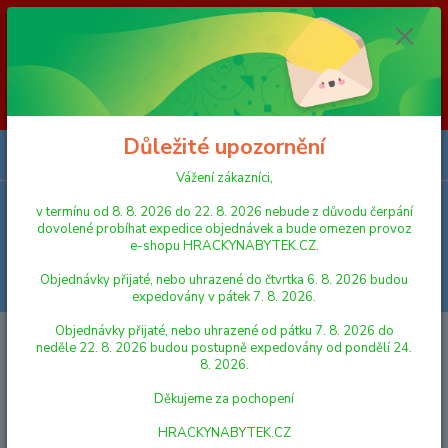
Vážení zákazníci, v termínu od 8. 8. 2026 do 23. 8. 2026 nebude z
důvodu čerpání dovolené probíhat expedice objednávek a bude omezen
provoz e-shopu HRACKYNABYTEK.CZ. Objednávky přijaté, nebo
uhrazené do čtvrtka 6. 8. 2026 budou expedovány v pátek 7. 8. 2026.
Objednávky přijaté, nebo uhrazené od pátku 7. 8. 2026 do neděle 23. 8.
2026 budou postupně expedovány od pondělí 24. 8. 2026. Děkujeme za
pochopení HRACKYNABYTEK.CZ
Důležité upozornění
0
ks
za
0,00 Kč
Vážení zákazníci,
v termínu od 8. 8. 2026 do 22. 8. 2026 nebude z důvodu čerpání
Menu
dovolené probíhat expedice objednávek a bude omezen provoz
e-shopu HRACKYNABYTEK.CZ.
Objednávky přijaté, nebo uhrazené do čtvrtka 6. 8. 2026 budou
Hledat
expedovány v pátek 7. 8. 2026.
Objednávky přijaté, nebo uhrazené od pátku 7. 8. 2026 do
Úvod
AUTA, LODĚ, LETADLA
Mikro Trading Vysokozdvižný vozík 23 cm
neděle 22. 8. 2026 budou postupně expedovány od pondělí 24.
1:16 na setrvačník na baterie se světlem a zvukem
8. 2026.
Mikro Trading Vysokozdvižný
Děkujeme za pochopení
vozík 23 cm 1:16 na setrvačník na
HRACKYNABYTEK.CZ