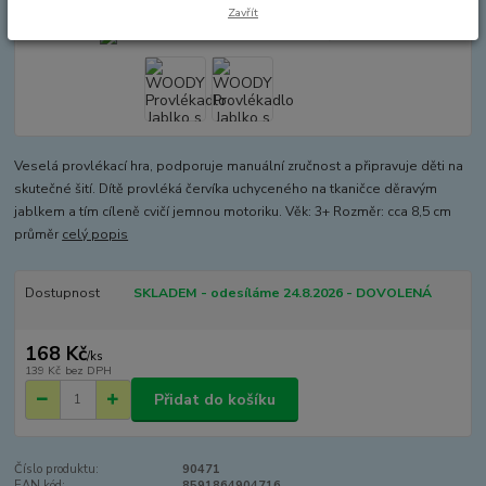
Zavřít
Veselá provlékací hra, podporuje manuální zručnost a připravuje děti na
skutečné šití. Dítě provléká červíka uchyceného na tkaničce děravým
jablkem a tím cíleně cvičí jemnou motoriku. Věk: 3+ Rozměr: cca 8,5 cm
průměr
celý popis
Dostupnost
SKLADEM - odesíláme 24.8.2026 - DOVOLENÁ
168 Kč
/
ks
139 Kč
bez DPH
Přidat do košíku
Číslo produktu:
90471
EAN kód:
8591864904716