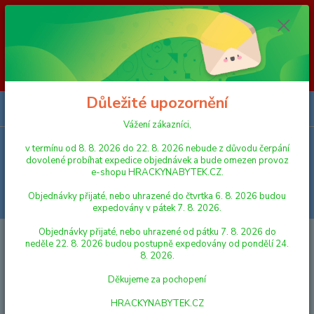
Vážení zákazníci, v termínu od 8. 8. 2026 do 23. 8. 2026 nebude z
důvodu čerpání dovolené probíhat expedice objednávek a bude omezen
provoz e-shopu HRACKYNABYTEK.CZ. Objednávky přijaté, nebo
uhrazené do čtvrtka 6. 8. 2026 budou expedovány v pátek 7. 8. 2026.
Objednávky přijaté, nebo uhrazené od pátku 7. 8. 2026 do neděle 23. 8.
2026 budou postupně expedovány od pondělí 24. 8. 2026. Děkujeme za
pochopení HRACKYNABYTEK.CZ
Důležité upozornění
0
ks
za
0,00 Kč
Vážení zákazníci,
v termínu od 8. 8. 2026 do 22. 8. 2026 nebude z důvodu čerpání
Menu
dovolené probíhat expedice objednávek a bude omezen provoz
e-shopu HRACKYNABYTEK.CZ.
Objednávky přijaté, nebo uhrazené do čtvrtka 6. 8. 2026 budou
Hledat
expedovány v pátek 7. 8. 2026.
Objednávky přijaté, nebo uhrazené od pátku 7. 8. 2026 do
Úvod
PRO NEJMENŠÍ
DIDAKTICKÉ HRAČKY
WOODY Provlékadlo
neděle 22. 8. 2026 budou postupně expedovány od pondělí 24.
Jablko s červíkem
8. 2026.
WOODY Provlékadlo Jablko s
Děkujeme za pochopení
červíkem
HRACKYNABYTEK.CZ