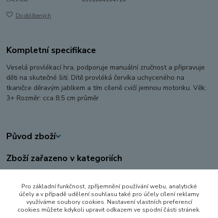
Do oblíbených
Kompletní specifikace
Veselá provlékací hra, podporuje manuální zručnost a připravuje
děti na skutečné šití. Dítě provléká červíka uchyceného na
tkaničce děravým jablkem a tím cíleně cvičí jemnou motoriku. Věk:
3+ Rozměr: cca 8,5 cm průměr
Původ zboží
Zboží zařazeno v kategoriích
PRO NEJMENŠÍ
Pro základní funkčnost, zpříjemnění používání webu, analytické
DŘEVĚNÉ HRAČKY
účely a v případě udělení souhlasu také pro účely cílení reklamy
využíváme soubory cookies. Nastavení vlastních preferencí
DIDAKTICKÉ HRAČKY
cookies můžete kdykoli upravit odkazem ve spodní části stránek.