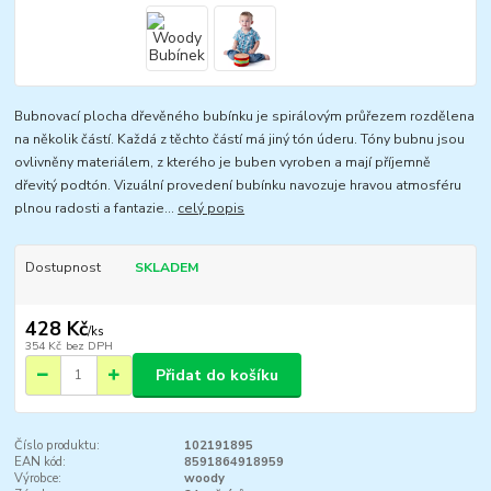
Bubnovací plocha dřevěného bubínku je spirálovým průřezem rozdělena
na několik částí. Každá z těchto částí má jiný tón úderu. Tóny bubnu jsou
ovlivněny materiálem, z kterého je buben vyroben a mají příjemně
dřevitý podtón. Vizuální provedení bubínku navozuje hravou atmosféru
plnou radosti a fantazie...
celý popis
Dostupnost
SKLADEM
428 Kč
/
ks
354 Kč
bez DPH
Přidat do košíku
Číslo produktu:
102191895
EAN kód:
8591864918959
Výrobce:
woody