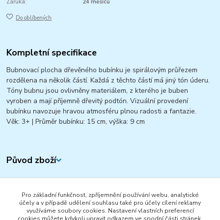
Záruka:
24 měsíců
Do oblíbených
Kompletní specifikace
Bubnovací plocha dřevěného bubínku je spirálovým průřezem
rozdělena na několik částí. Každá z těchto částí má jiný tón úderu.
Tóny bubnu jsou ovlivněny materiálem, z kterého je buben
vyroben a mají příjemně dřevitý podtón. Vizuální provedení
bubínku navozuje hravou atmosféru plnou radosti a fantazie.
Věk: 3+ | Průměr bubínku: 15 cm, výška: 9 cm
Původ zboží
Zboží zařazeno v kategoriích
Pro základní funkčnost, zpříjemnění používání webu, analytické
DŘEVĚNÉ HRAČKY
účely a v případě udělení souhlasu také pro účely cílení reklamy
využíváme soubory cookies. Nastavení vlastních preferencí
DĚTSKÉ NÁŘADÍ A NÁSTROJE
cookies můžete kdykoli upravit odkazem ve spodní části stránek.