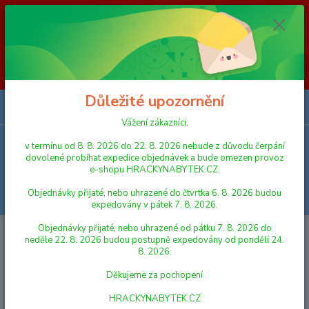
Vážení zákazníci, v termínu od 8. 8. 2026 do 23. 8. 2026 nebude z
důvodu čerpání dovolené probíhat expedice objednávek a bude omezen
provoz e-shopu HRACKYNABYTEK.CZ. Objednávky přijaté, nebo
uhrazené do čtvrtka 6. 8. 2026 budou expedovány v pátek 7. 8. 2026.
Objednávky přijaté, nebo uhrazené od pátku 7. 8. 2026 do neděle 23. 8.
2026 budou postupně expedovány od pondělí 24. 8. 2026. Děkujeme za
pochopení HRACKYNABYTEK.CZ
Důležité upozornění
0
ks
za
0,00 Kč
Vážení zákazníci,
v termínu od 8. 8. 2026 do 22. 8. 2026 nebude z důvodu čerpání
Menu
dovolené probíhat expedice objednávek a bude omezen provoz
e-shopu HRACKYNABYTEK.CZ.
Objednávky přijaté, nebo uhrazené do čtvrtka 6. 8. 2026 budou
Hledat
expedovány v pátek 7. 8. 2026.
Objednávky přijaté, nebo uhrazené od pátku 7. 8. 2026 do
Úvod
DŘEVĚNÉ HRAČKY
DIDAKTICKÉ HRAČKY
Woody Deska s
neděle 22. 8. 2026 budou postupně expedovány od pondělí 24.
přibíjecími tvary - Růžová
8. 2026.
Woody Deska s přibíjecími tvary -
Děkujeme za pochopení
Růžová
HRACKYNABYTEK.CZ