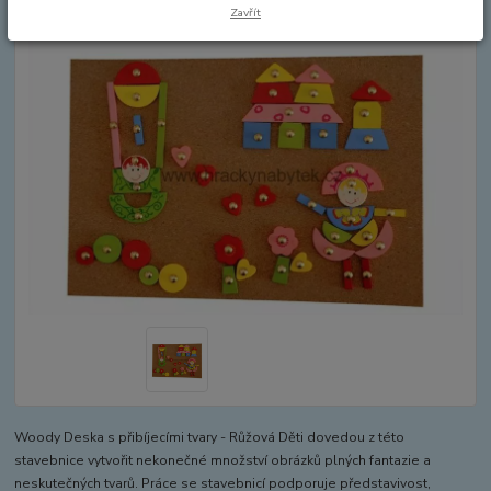
Zavřít
Woody Deska s přibíjecími tvary - Růžová Děti dovedou z této
stavebnice vytvořit nekonečné množství obrázků plných fantazie a
neskutečných tvarů. Práce se stavebnicí podporuje představivost,