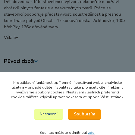
Děti dovedou z této stavebnice vytvořit nekonečné množství
obrázků plných fantazie a neskutečných tvarů. Práce se
stavebnicí podporuje představivost, soustředěnost a přesnou
koordinace pohybů.Obsah : 1x korková deska, 2x kladívko, 100x
hřebíčky, 126x dřevěné tvary
Věk: 5+
Původ zboží
Zboží zařazeno v kategoriích
Pro základní funkčnost, zpříjemnění používání webu, analytické
DŘEVĚNÉ HRAČKY
účely a v případě udělení souhlasu také pro účely cílení reklamy
využíváme soubory cookies. Nastavení vlastních preferencí
DIDAKTICKÉ HRAČKY
cookies můžete kdykoli upravit odkazem ve spodní části stránek.
DŘEVĚNÉ
Souhlasím
Nastavení
Souhlas můžete odmítnout
zde
.