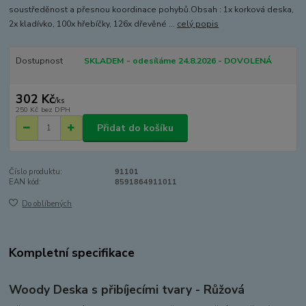
soustředěnost a přesnou koordinace pohybů.Obsah : 1x korková deska,
2x kladívko, 100x hřebíčky, 126x dřevěné ...
celý popis
Dostupnost
SKLADEM - odesíláme 24.8.2026 - DOVOLENÁ
302 Kč
/
ks
250 Kč
bez DPH
Přidat do košíku
Číslo produktu:
91101
EAN kód:
8591864911011
Do oblíbených
Kompletní specifikace
Woody Deska s přibíjecími tvary - Růžová