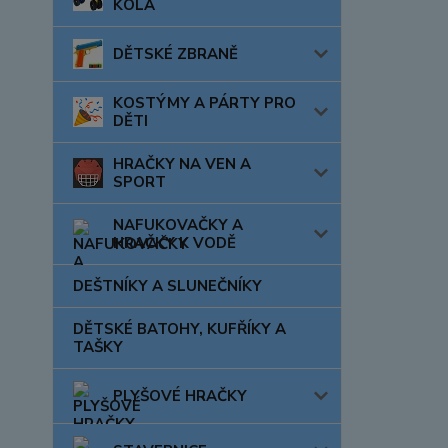
KOLA
DĚTSKÉ ZBRANĚ
KOSTÝMY A PÁRTY PRO
DĚTI
HRAČKY NA VEN A
SPORT
NAFUKOVAČKY A
HRAČKY K VODĚ
DEŠTNÍKY A SLUNEČNÍKY
DĚTSKÉ BATOHY, KUFŘÍKY A
TAŠKY
PLYŠOVÉ HRAČKY