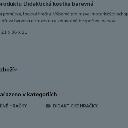
produktu Didaktická kostka barevná
á pomůcka, logická hračka. Výborné pro rozvoj motorických scho
 dřeva barvená netoxickou a zdravotně bezpečnou barvou.
 21 x 36 x 21
zboží
zařazeno v kategoriích
ĚNÉ HRAČKY
DIDAKTICKÉ HRAČKY