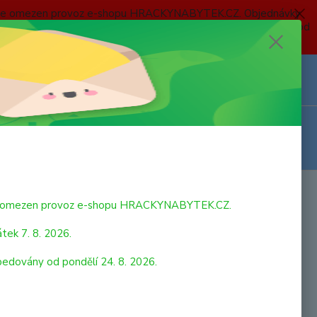
 a bude omezen provoz e-shopu HRACKYNABYTEK.CZ. Objednávky
 7. 8. 2026 do neděle 23. 8. 2026 budou postupně expedovány od
Z
Přihlášení
0
ks
za
0,00 Kč
bude omezen provoz e-shopu HRACKYNABYTEK.CZ.
tek 7. 8. 2026.
pedovány od pondělí 24. 8. 2026.
produktu Didaktická kostka barevná Didaktická pomůcka,
á hračka. Výborné pro rozvoj motorických schopností dítěte.
á hračka vyrobená z masivního bukového dřeva barvená