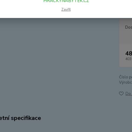
HRACKYNABYTEK.CZ
netoxi
Věk: 
Zavřít
Dos
48
403
Číslo p
Výrobc
Do 
tní specifikace