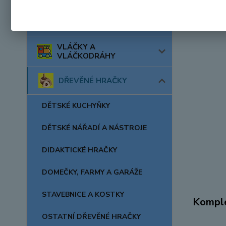
AUTA, LODĚ, LETADLA
VLÁČKY A
VLÁČKODRÁHY
DŘEVĚNÉ HRAČKY
DĚTSKÉ KUCHYŇKY
DĚTSKÉ NÁŘADÍ A NÁSTROJE
DIDAKTICKÉ HRAČKY
DOMEČKY, FARMY A GARÁŽE
STAVEBNICE A KOSTKY
Komple
OSTATNÍ DŘEVĚNÉ HRAČKY