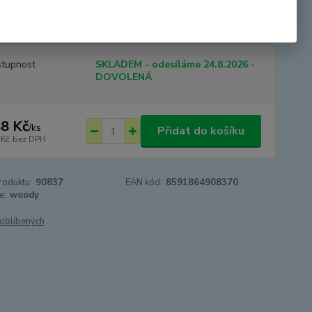
ckou a zdravotně bezpečnou barvou. Rozměry: 21 x 36 x 21
3+
celý popis
tupnost
SKLADEM - odesíláme 24.8.2026 -
DOVOLENÁ
8 Kč
/
ks
Přidat do košíku
 Kč
bez DPH
roduktu:
90837
EAN kód:
8591864908370
e:
woody
oblíbených