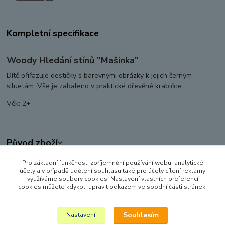
Kompletní specifikace
Woody Hledání stínů "Mašinka"
Dítě přiřazuje destičky s barevnými obrázky k jejich černým
siluetám. Vše je zabaleno v praktické dřevěné krabičce.
Věk: 2+
Původ zboží
Pro základní funkčnost, zpříjemnění používání webu, analytické
Zboží zařazeno v kategoriích
účely a v případě udělení souhlasu také pro účely cílení reklamy
využíváme soubory cookies. Nastavení vlastních preferencí
DŘEVĚNÉ HRAČKY
cookies můžete kdykoli upravit odkazem ve spodní části stránek.
DIDAKTICKÉ HRAČKY
Souhlasím
Nastavení