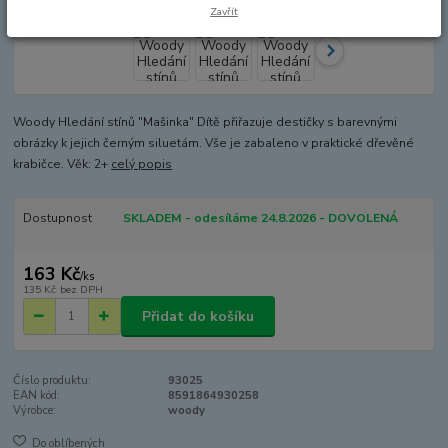
Zavřít
Woody Hledání stínů "Mašinka" Dítě přiřazuje destičky s barevnými
obrázky k jejich černým siluetám. Vše je zabaleno v praktické dřevěné
krabičce. Věk: 2+
celý popis
Dostupnost
SKLADEM - odesíláme 24.8.2026 - DOVOLENÁ
163 Kč
/
ks
135 Kč
bez DPH
Přidat do košíku
Číslo produktu:
93025
EAN kód:
8591864930258
Výrobce:
woody
Do oblíbených