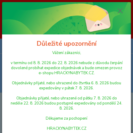
Vážení zákazníci, v termínu od 8. 8. 2026 do 23. 8. 2026 nebude z
důvodu čerpání dovolené probíhat expedice objednávek a bude omezen
provoz e-shopu HRACKYNABYTEK.CZ. Objednávky přijaté, nebo
uhrazené do čtvrtka 6. 8. 2026 budou expedovány v pátek 7. 8. 2026.
Objednávky přijaté, nebo uhrazené od pátku 7. 8. 2026 do neděle 23. 8.
2026 budou postupně expedovány od pondělí 24. 8. 2026. Děkujeme za
pochopení HRACKYNABYTEK.CZ
Důležité upozornění
0
ks
za
0,00 Kč
Vážení zákazníci,
v termínu od 8. 8. 2026 do 22. 8. 2026 nebude z důvodu čerpání
Menu
dovolené probíhat expedice objednávek a bude omezen provoz
e-shopu HRACKYNABYTEK.CZ.
Objednávky přijaté, nebo uhrazené do čtvrtka 6. 8. 2026 budou
Hledat
expedovány v pátek 7. 8. 2026.
Objednávky přijaté, nebo uhrazené od pátku 7. 8. 2026 do
Úvod
DŘEVĚNÉ HRAČKY
DIDAKTICKÉ HRAČKY
Woody Hledání
neděle 22. 8. 2026 budou postupně expedovány od pondělí 24.
stínů "Mašinka"
8. 2026.
Woody Hledání stínů "Mašinka"
Děkujeme za pochopení
HRACKYNABYTEK.CZ