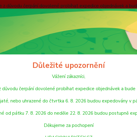
nebude z důvodu čerpání dovolené probíhat expedice objednávek
 v pátek 7. 8. 2026. Objednávky přijaté, nebo uhrazené od pátku
pondělí 24. 8. 2026. Děkujeme za pochopení HRACKYNABYTEK.C
ODMÍNKY
ZÁSADY OCHRANY OSOBNÍCH ÚDAJŮ
REKLAMAČNÍ ŘÁD
Hledat
Důležité upozornění
Vážení zákazníci,
HUDEBNÍ NÁSTROJE A HRAČKY
Woody Kovový xylofon
de z důvodu čerpání dovolené probíhat expedice objednávek a 
y Kovový xylofon
jaté, nebo uhrazené do čtvrtka 6. 8. 2026 budou expedovány v pá
né od pátku 7. 8. 2026 do neděle 22. 8. 2026 budou postupně ex
Xylofo
filcový
Děkujeme za pochopení
paličk