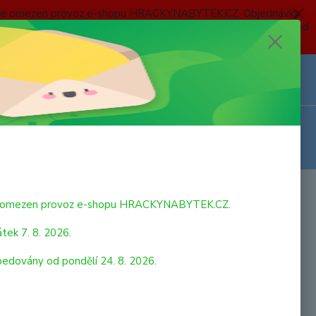
 a bude omezen provoz e-shopu HRACKYNABYTEK.CZ. Objednávky
 7. 8. 2026 do neděle 23. 8. 2026 budou postupně expedovány od
Z
Přihlášení
0
ks
za
0,00 Kč
bude omezen provoz e-shopu HRACKYNABYTEK.CZ.
tek 7. 8. 2026.
pedovány od pondělí 24. 8. 2026.
n patří mezi bicí nástroje. Jeho kovové plátky jsou usazeny na
ch kroužcích, které regulují ostrost zvuku. Dřevěný rám i
y propůjčují zvuku hloubku a sametovový tón.Věk: 3+ | Rozměr: