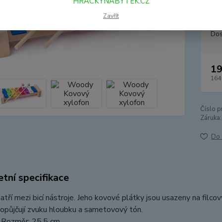
HRACKYNABYTEK.CZ
25,5 
Zavřít
Dos
19
164
Číslo p
Záruka:
Do 
tní specifikace
atří mezi bicí nástroje. Jeho kovové plátky jsou usazeny na filcov
ropůjčují zvuku hloubku a sametovový tón.
| Rozměr: 25,5 cm