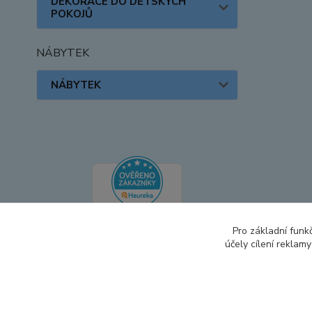
DEKORACE DO DĚTSKÝCH
POKOJŮ
NÁBYTEK
NÁBYTEK
Pro základní funk
účely cílení reklam