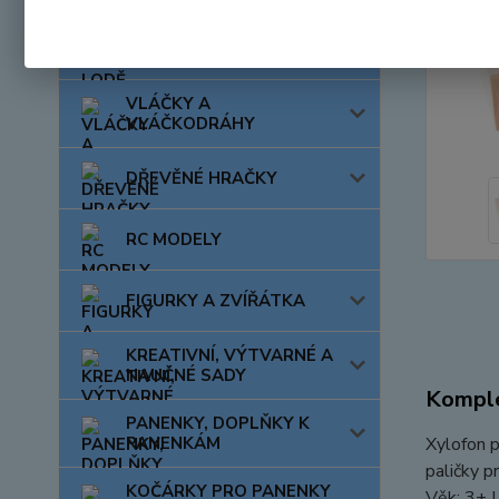
AUTA, LODĚ, LETADLA
VLÁČKY A
VLÁČKODRÁHY
DŘEVĚNÉ HRAČKY
RC MODELY
FIGURKY A ZVÍŘÁTKA
KREATIVNÍ, VÝTVARNÉ A
NAUČNÉ SADY
Komple
PANENKY, DOPLŇKY K
PANENKÁM
Xylofon p
paličky p
KOČÁRKY PRO PANENKY
Věk: 3+ 