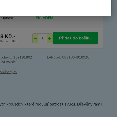
cm
celý popis
tupnost
SKLADEM
8 Kč
/
ks
Přidat do košíku
 Kč
bez DPH
roduktu:
102191892
EAN kód:
8591864918928
24 měsíců
oblíbených
ých kroužcích, které regulují ostrost zvuku. Dřevěný rám i