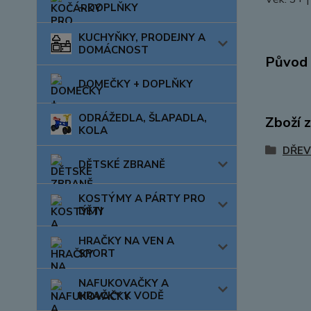
+ DOPLŇKY
KUCHYŇKY, PRODEJNY A
DOMÁCNOST
Původ 
DOMEČKY + DOPLŇKY
ODRÁŽEDLA, ŠLAPADLA,
Zboží 
KOLA
DŘEV
DĚTSKÉ ZBRANĚ
KOSTÝMY A PÁRTY PRO
DĚTI
HRAČKY NA VEN A
SPORT
NAFUKOVAČKY A
HRAČKY K VODĚ