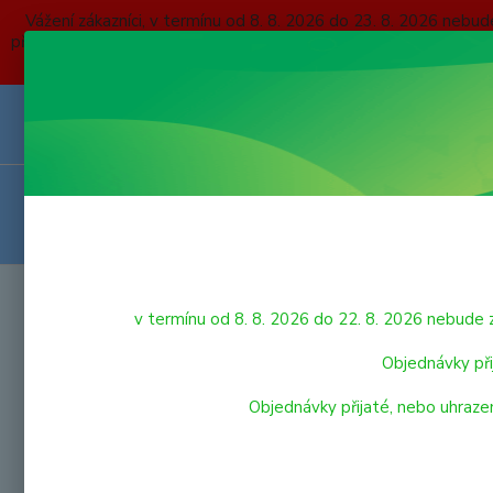
Vážení zákazníci, v termínu od 8. 8. 2026 do 23. 8. 2026 
přijaté, nebo uhrazené do čtvrtka 6. 8. 2026 budou expedovány
O NÁS
KONTAKTY
DOPRAVA A PLATBA
OBCHODNÍ P
VRÁCENÍ ZBOŽÍ
HRAČKY
Úvod
v termínu od 8. 8. 2026 do 22. 8. 2026 nebu
Wood
LEGO
Objednávky při
Objednávky přijaté, nebo uhraze
VÝPRODEJ HRAČEK
PRO NEJMENŠÍ