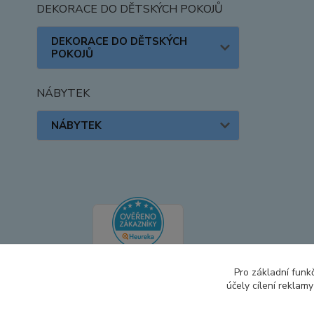
DEKORACE DO DĚTSKÝCH POKOJŮ
DEKORACE DO DĚTSKÝCH
POKOJŮ
NÁBYTEK
NÁBYTEK
Pro základní funk
účely cílení reklam