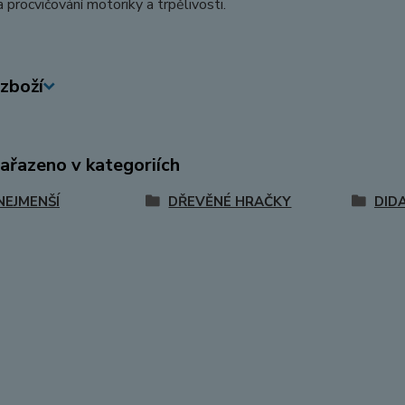
 procvičování motoriky a trpělivosti.
zboží
zařazeno v kategoriích
NEJMENŠÍ
DŘEVĚNÉ HRAČKY
DID