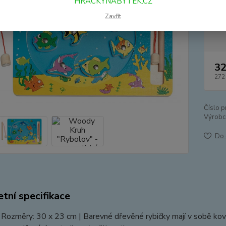
HRACKYNABYTEK.CZ
Zavřít
Dos
32
272
Číslo p
Výrobc
Do 
tní specifikace
 Rozměry: 30 x 23 cm | Barevné dřevěné rybičky mají v sobě kovov