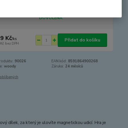
tupnost
SKLADEM - odesíláme 24.8.2026 -
DOVOLENÁ
9 Kč
/
ks
Přidat do košíku
 Kč
bez DPH
roduktu:
90026
EAN kód:
8591864900268
e:
woody
Záruka:
24 měsíců
oblíbených
ý dílek, za který je ulovíte magnetickou udicí. Hra je