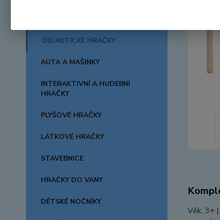
CHRASTÍTKA A KOUSÁTKA
DIDAKTICKÉ HRAČKY
AUTA A MAŠINKY
INTERAKTIVNÍ A HUDEBNÍ
HRAČKY
PLYŠOVÉ HRAČKY
LÁTKOVÉ HRAČKY
STAVEBNICE
HRAČKY DO VANY
Komple
DĚTSKÉ NOČNÍKY
Věk: 3+ |