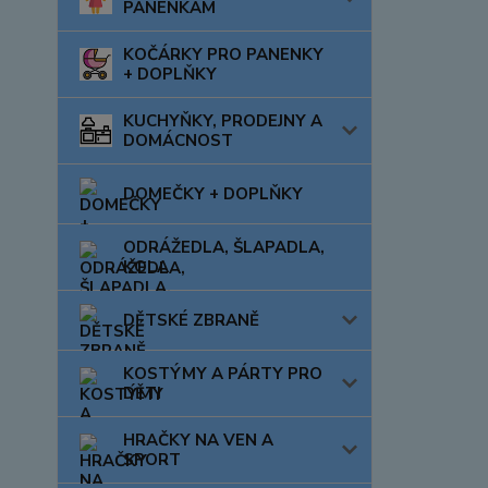
PANENKÁM
KOČÁRKY PRO PANENKY
+ DOPLŇKY
KUCHYŇKY, PRODEJNY A
DOMÁCNOST
DOMEČKY + DOPLŇKY
ODRÁŽEDLA, ŠLAPADLA,
KOLA
DĚTSKÉ ZBRANĚ
KOSTÝMY A PÁRTY PRO
DĚTI
HRAČKY NA VEN A
SPORT