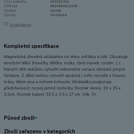
Číslo produktu:
102191214
EAN kód:
8591864912148
Výrobce:
woody
Záruka:
24 měsíců
Do oblíbených
Kompletní specifikace
Magnetická dřevěná skládanka na téma zvířátka a lidé. Obsahuje
množství dílků (hlavičky, tělíčka, nožky, části staveb, rostlin…) z
kterých děti dokážou vytvořit nekonečné variace obrázků plných
fantazie. Z dílků mohou vytvořit správná i zvíře-nezvíře s hlavou
krávy, tělem psa a nohami kohouta. Skládačka podporuje
představivost, rozvoj jemné motoriky. Rozměr desky: 33 x 25 x
3,2cm. Rozměr balení: 33,5 x 3,5 x 27 cm. Věk: 3+
Původ zboží
Zboží zařazeno v kategoriích