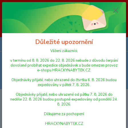
Vážení zákazníci, v termínu od 8. 8. 2026 do 23. 8. 2026 nebude z
důvodu čerpání dovolené probíhat expedice objednávek a bude omezen
provoz e-shopu HRACKYNABYTEK.CZ. Objednávky přijaté, nebo
uhrazené do čtvrtka 6. 8. 2026 budou expedovány v pátek 7. 8. 2026.
Objednávky přijaté, nebo uhrazené od pátku 7. 8. 2026 do neděle 23. 8.
2026 budou postupně expedovány od pondělí 24. 8. 2026. Děkujeme za
pochopení HRACKYNABYTEK.CZ
Důležité upozornění
0
ks
za
0,00 Kč
Vážení zákazníci,
v termínu od 8. 8. 2026 do 22. 8. 2026 nebude z důvodu čerpání
Menu
dovolené probíhat expedice objednávek a bude omezen provoz
e-shopu HRACKYNABYTEK.CZ.
Objednávky přijaté, nebo uhrazené do čtvrtka 6. 8. 2026 budou
Hledat
expedovány v pátek 7. 8. 2026.
Objednávky přijaté, nebo uhrazené od pátku 7. 8. 2026 do
Úvod
DŘEVĚNÉ HRAČKY
Woody Magnetická tabulka se zvířátky,
neděle 22. 8. 2026 budou postupně expedovány od pondělí 24.
oboustranná
8. 2026.
Woody Magnetická tabulka se
Děkujeme za pochopení
zvířátky, oboustranná
HRACKYNABYTEK.CZ