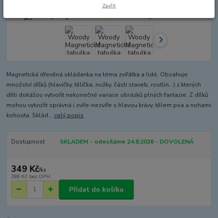
Zavřít
Magnetická dřevěná skládanka na téma zvířátka a lidé. Obsahuje
množství dílků (hlavičky, tělíčka, nožky, části staveb, rostlin…) z kterých
děti dokážou vytvořit nekonečné variace obrázků plných fantazie. Z dílků
mohou vytvořit správná i zvíře-nezvíře s hlavou krávy, tělem psa a nohami
kohouta. Sklád...
celý popis
Dostupnost
SKLADEM - odesíláme 24.8.2026 - DOVOLENÁ
349 Kč
/
ks
288 Kč
bez DPH
Přidat do košíku