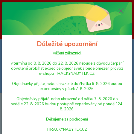
Vážení zákazníci, v termínu od 8. 8. 2026 do 23. 8. 2026 nebude z
důvodu čerpání dovolené probíhat expedice objednávek a bude omezen
provoz e-shopu HRACKYNABYTEK.CZ. Objednávky přijaté, nebo
uhrazené do čtvrtka 6. 8. 2026 budou expedovány v pátek 7. 8. 2026.
Objednávky přijaté, nebo uhrazené od pátku 7. 8. 2026 do neděle 23. 8.
2026 budou postupně expedovány od pondělí 24. 8. 2026. Děkujeme za
pochopení HRACKYNABYTEK.CZ
Důležité upozornění
0
ks
za
0,00 Kč
Vážení zákazníci,
v termínu od 8. 8. 2026 do 22. 8. 2026 nebude z důvodu čerpání
Menu
dovolené probíhat expedice objednávek a bude omezen provoz
e-shopu HRACKYNABYTEK.CZ.
Objednávky přijaté, nebo uhrazené do čtvrtka 6. 8. 2026 budou
Hledat
expedovány v pátek 7. 8. 2026.
Objednávky přijaté, nebo uhrazené od pátku 7. 8. 2026 do
Úvod
STAVEBNICE
DŘEVĚNÉ
Woody Montážní auto
neděle 22. 8. 2026 budou postupně expedovány od pondělí 24.
8. 2026.
Woody Montážní auto
Děkujeme za pochopení
HRACKYNABYTEK.CZ