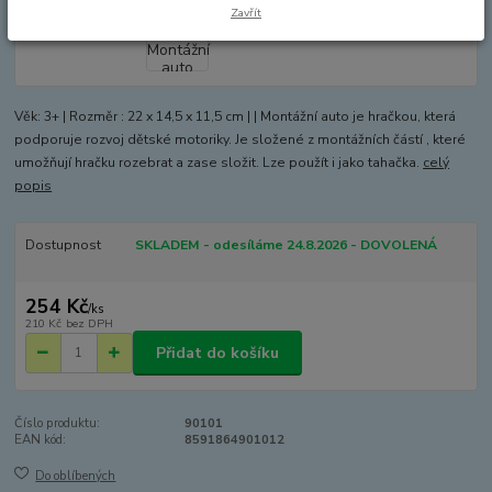
Zavřít
Věk: 3+ | Rozměr : 22 x 14,5 x 11,5 cm | | Montážní auto je hračkou, která
podporuje rozvoj dětské motoriky. Je složené z montážních částí , které
umožňují hračku rozebrat a zase složit. Lze použít i jako tahačka.
celý
popis
Dostupnost
SKLADEM - odesíláme 24.8.2026 - DOVOLENÁ
254 Kč
/
ks
210 Kč
bez DPH
Přidat do košíku
Číslo produktu:
90101
EAN kód:
8591864901012
Do oblíbených