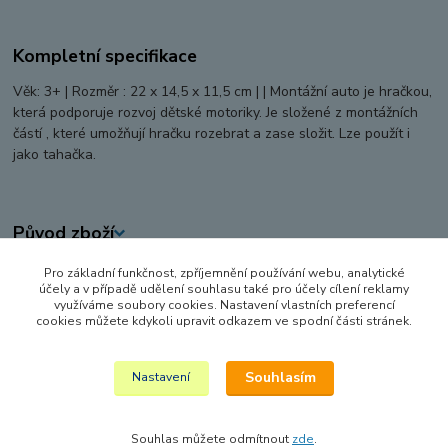
Kompletní specifikace
Věk: 3+ | Rozměr : 22 x 14,5 x 11,5 cm | | Montážní auto je hračkou,
která podporuje rozvoj dětské motoriky. Je složené z montážních
částí , které umožňují hračku rozebrat a zase složit. Lze použít i
jako tahačka.
Původ zboží
Pro základní funkčnost, zpříjemnění používání webu, analytické
Zboží zařazeno v kategoriích
účely a v případě udělení souhlasu také pro účely cílení reklamy
využíváme soubory cookies. Nastavení vlastních preferencí
STAVEBNICE
cookies můžete kdykoli upravit odkazem ve spodní části stránek.
DŘEVĚNÉ
Souhlasím
Nastavení
Souhlas můžete odmítnout
zde
.