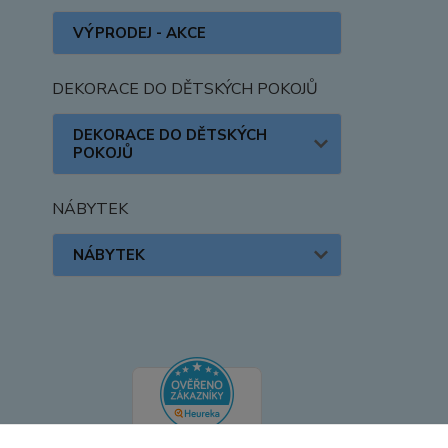
VÝPRODEJ - AKCE
DEKORACE DO DĚTSKÝCH POKOJŮ
DEKORACE DO DĚTSKÝCH
POKOJŮ
NÁBYTEK
NÁBYTEK