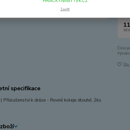
HRACKYNABYTEK.CZ
Zavřít
11
98 
Číslo p
Výrobc
Do 
tní specifikace
 | Příslušenství k dráze - Rovné koleje dlouhé, 2ks
zboží