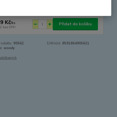
DOVOLENÁ
9 Kč
/
ks
Přidat do košíku
Kč
bez DPH
roduktu:
90562
EAN kód:
8591864905621
e:
woody
oblíbených