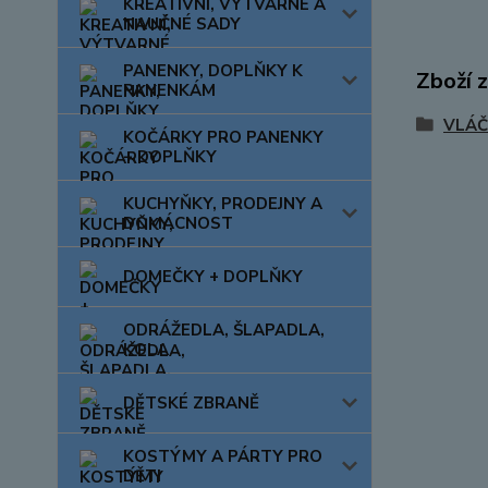
KREATIVNÍ, VÝTVARNÉ A
NAUČNÉ SADY
PANENKY, DOPLŇKY K
Zboží 
PANENKÁM
VLÁČ
KOČÁRKY PRO PANENKY
+ DOPLŇKY
KUCHYŇKY, PRODEJNY A
DOMÁCNOST
DOMEČKY + DOPLŇKY
ODRÁŽEDLA, ŠLAPADLA,
KOLA
DĚTSKÉ ZBRANĚ
KOSTÝMY A PÁRTY PRO
DĚTI