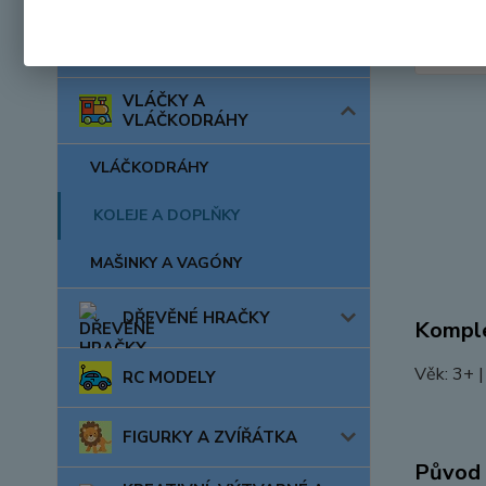
AUTA, LODĚ, LETADLA
VLÁČKY A
VLÁČKODRÁHY
VLÁČKODRÁHY
KOLEJE A DOPLŇKY
MAŠINKY A VAGÓNY
DŘEVĚNÉ HRAČKY
Komple
Věk: 3+ |
RC MODELY
FIGURKY A ZVÍŘÁTKA
Původ 