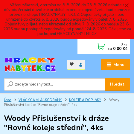
Vážení zákazníci, v termínu od 8. 8. 2026 do 23. 8. 2026 nebude z
důvodu čerpání dovolené probíhat expedice objednávek a bude omezen
provoz e-shopu HRACKYNABYTEK.CZ. Objednávky přijaté, nebo
uhrazené do čtvrtka 6. 8. 2026 budou expedovány v pátek 7. 8. 2026.
Objednávky přijaté, nebo uhrazené od pátku 7. 8. 2026 do neděle 23. 8.
2026 budou postupně expedovány od pondělí 24. 8. 2026. Děkujeme za
pochopení HRACKYNABYTEK.CZ
0
ks
za
0,00 Kč
Menu
Hledat
Úvod
VLÁČKY A VLÁČKODRÁHY
KOLEJE A DOPLŇKY
Woody
Příslušenství k dráze "Rovné koleje střední", 4ks
Woody Příslušenství k dráze
"Rovné koleje střední", 4ks