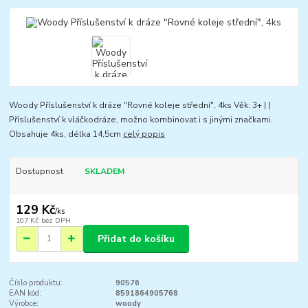
Woody Příslušenství k dráze "Rovné koleje střední", 4ks Věk: 3+ | |
Příslušenství k vláčkodráze, možno kombinovat i s jinými značkami.
Obsahuje 4ks, délka 14,5cm
celý popis
Dostupnost
SKLADEM
129 Kč
/
ks
107 Kč
bez DPH
Přidat do košíku
Číslo produktu:
90576
EAN kód:
8591864905768
Výrobce:
woody