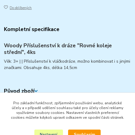
Do oblíbených
Kompletní specifikace
Woody Příslušenství k dráze "Rovné koleje
střední", 4ks
Věk: 3+ | | Příslušenství k vláčkodráze, možno kombinovat i s jinými
značkami. Obsahuje 4ks, délka 14,5cm
Původ zboží
Pro základní funkčnost, zpříjemnění používání webu, analytické
Zboží zařazeno v kategoriích
účely a v případě udělení souhlasu také pro účely cílení reklamy
využíváme soubory cookies. Nastavení vlastních preferencí
VLÁČKY A VLÁČKODRÁHY
cookies můžete kdykoli upravit odkazem ve spodní části stránek.
KOLEJE A DOPLŇKY
Souhlasím
Nastavení