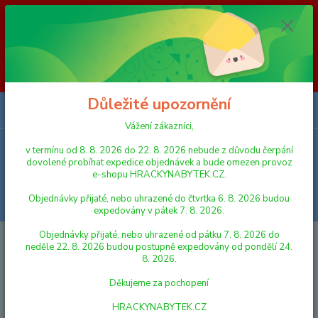
Vážení zákazníci, v termínu od 8. 8. 2026 do 23. 8. 2026 nebude z
důvodu čerpání dovolené probíhat expedice objednávek a bude omezen
provoz e-shopu HRACKYNABYTEK.CZ. Objednávky přijaté, nebo
uhrazené do čtvrtka 6. 8. 2026 budou expedovány v pátek 7. 8. 2026.
Objednávky přijaté, nebo uhrazené od pátku 7. 8. 2026 do neděle 23. 8.
2026 budou postupně expedovány od pondělí 24. 8. 2026. Děkujeme za
pochopení HRACKYNABYTEK.CZ
Důležité upozornění
0
ks
za
0,00 Kč
Vážení zákazníci,
v termínu od 8. 8. 2026 do 22. 8. 2026 nebude z důvodu čerpání
Menu
dovolené probíhat expedice objednávek a bude omezen provoz
e-shopu HRACKYNABYTEK.CZ.
Objednávky přijaté, nebo uhrazené do čtvrtka 6. 8. 2026 budou
Hledat
expedovány v pátek 7. 8. 2026.
Objednávky přijaté, nebo uhrazené od pátku 7. 8. 2026 do
Úvod
VLÁČKY A VLÁČKODRÁHY
KOLEJE A DOPLŇKY
Woody
neděle 22. 8. 2026 budou postupně expedovány od pondělí 24.
Příslušenství k dráze "Točna"
8. 2026.
Woody Příslušenství k dráze
Děkujeme za pochopení
"Točna"
HRACKYNABYTEK.CZ