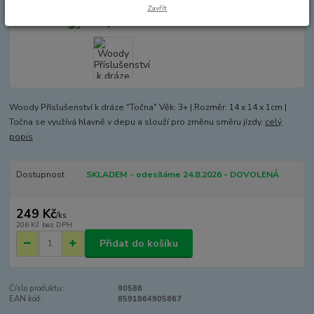
Zavřít
Woody Příslušenství k dráze "Točna" Věk: 3+ | Rozměr: 14 x 14 x 1cm |
Točna se využívá hlavně v depu a slouží pro změnu směru jízdy.
celý
popis
Dostupnost
SKLADEM - odesíláme 24.8.2026 - DOVOLENÁ
249 Kč
/
ks
206 Kč
bez DPH
Přidat do košíku
Číslo produktu:
90586
EAN kód:
8591864905867