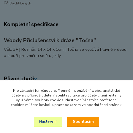
Do oblíbených
Kompletní specifikace
Woody Příslušenství k dráze "Točna"
Věk: 3+ | Rozměr: 14 x 14 x 1cm | Točna se využívá hlavně v depu
a slouží pro změnu směru jízdy.
Původ zboží
Pro základní funkčnost, zpříjemnění používání webu, analytické
Zboží zařazeno v kategoriích
účely a v případě udělení souhlasu také pro účely cílení reklamy
využíváme soubory cookies. Nastavení vlastních preferencí
VLÁČKY A VLÁČKODRÁHY
cookies můžete kdykoli upravit odkazem ve spodní části stránek.
KOLEJE A DOPLŇKY
Souhlasím
Nastavení