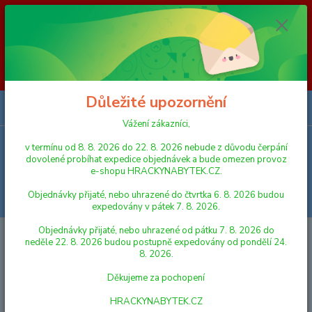
Vážení zákazníci, v termínu od 8. 8. 2026 do 23. 8. 2026 nebude z
důvodu čerpání dovolené probíhat expedice objednávek a bude omezen
provoz e-shopu HRACKYNABYTEK.CZ. Objednávky přijaté, nebo
uhrazené do čtvrtka 6. 8. 2026 budou expedovány v pátek 7. 8. 2026.
Objednávky přijaté, nebo uhrazené od pátku 7. 8. 2026 do neděle 23. 8.
2026 budou postupně expedovány od pondělí 24. 8. 2026. Děkujeme za
pochopení HRACKYNABYTEK.CZ
Důležité upozornění
0
ks
za
0,00 Kč
Vážení zákazníci,
v termínu od 8. 8. 2026 do 22. 8. 2026 nebude z důvodu čerpání
Menu
dovolené probíhat expedice objednávek a bude omezen provoz
e-shopu HRACKYNABYTEK.CZ.
Objednávky přijaté, nebo uhrazené do čtvrtka 6. 8. 2026 budou
Hledat
expedovány v pátek 7. 8. 2026.
Objednávky přijaté, nebo uhrazené od pátku 7. 8. 2026 do
Úvod
VLÁČKY A VLÁČKODRÁHY
KOLEJE A DOPLŇKY
Woody
neděle 22. 8. 2026 budou postupně expedovány od pondělí 24.
Příslušenství k dráze "Výhybka T"
8. 2026.
Woody Příslušenství k dráze
Děkujeme za pochopení
"Výhybka T"
HRACKYNABYTEK.CZ