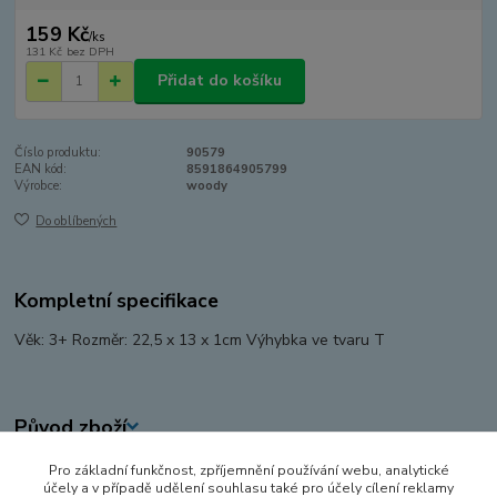
159 Kč
/
ks
131 Kč
bez DPH
Přidat do košíku
Číslo produktu:
90579
EAN kód:
8591864905799
Výrobce:
woody
Do oblíbených
Kompletní specifikace
Věk: 3+ Rozměr: 22,5 x 13 x 1cm Výhybka ve tvaru T
Původ zboží
Pro základní funkčnost, zpříjemnění používání webu, analytické
Zboží zařazeno v kategoriích
účely a v případě udělení souhlasu také pro účely cílení reklamy