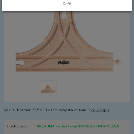
Zavřít
Věk: 3+ Rozměr: 22,5 x 13 x 1cm Výhybka ve tvaru T
celý popis
Dostupnost
SKLADEM - odesíláme 24.8.2026 - DOVOLENÁ