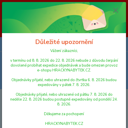
Vážení zákazníci, v termínu od 8. 8. 2026 do 23. 8. 2026 nebude z
důvodu čerpání dovolené probíhat expedice objednávek a bude omezen
provoz e-shopu HRACKYNABYTEK.CZ. Objednávky přijaté, nebo
uhrazené do čtvrtka 6. 8. 2026 budou expedovány v pátek 7. 8. 2026.
Objednávky přijaté, nebo uhrazené od pátku 7. 8. 2026 do neděle 23. 8.
2026 budou postupně expedovány od pondělí 24. 8. 2026. Děkujeme za
pochopení HRACKYNABYTEK.CZ
Důležité upozornění
0
ks
za
0,00 Kč
Vážení zákazníci,
v termínu od 8. 8. 2026 do 22. 8. 2026 nebude z důvodu čerpání
Menu
dovolené probíhat expedice objednávek a bude omezen provoz
e-shopu HRACKYNABYTEK.CZ.
Objednávky přijaté, nebo uhrazené do čtvrtka 6. 8. 2026 budou
Hledat
expedovány v pátek 7. 8. 2026.
Objednávky přijaté, nebo uhrazené od pátku 7. 8. 2026 do
Úvod
KREATIVNÍ, VÝTVARNÉ A NAUČNÉ SADY
RUČNÍ VÝROBA
neděle 22. 8. 2026 budou postupně expedovány od pondělí 24.
Woody Tkalcovský stav
8. 2026.
Woody Tkalcovský stav
Děkujeme za pochopení
HRACKYNABYTEK.CZ