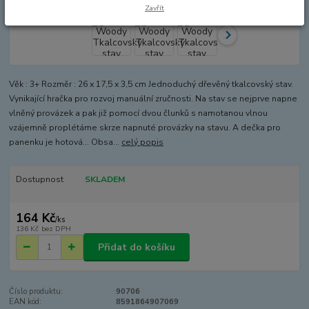
Zavřít
Věk : 3+ Rozměr : 26 x 17,5 x 3,5 cm Jednoduchý dřevěný tkalcovský stav.
Vynikající hračka pro rozvoj manuální zručnosti. Na stav se nejprve napne
vlněný provázek a pak již pomocí dvou člunků s namotanou vlnou
vzájemně proplétáme skrze napnuté provázky na stavu. A dečka pro
panenku je hotová... Obsa...
celý popis
Dostupnost
SKLADEM
164 Kč
/
ks
136 Kč
bez DPH
Přidat do košíku
Číslo produktu:
90706
EAN kód:
8591864907069