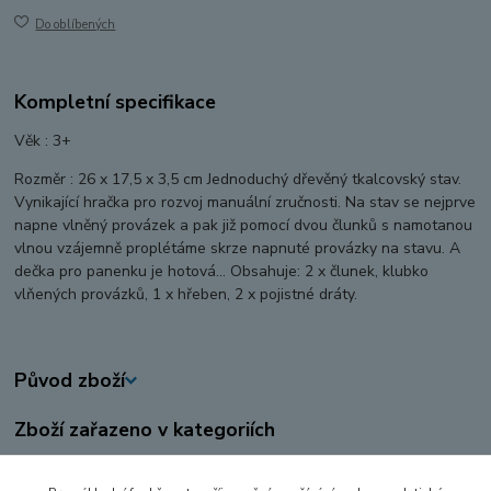
Do oblíbených
Kompletní specifikace
Věk : 3+
Rozměr : 26 x 17,5 x 3,5 cm Jednoduchý dřevěný tkalcovský stav.
Vynikající hračka pro rozvoj manuální zručnosti. Na stav se nejprve
napne vlněný provázek a pak již pomocí dvou člunků s namotanou
vlnou vzájemně proplétáme skrze napnuté provázky na stavu. A
dečka pro panenku je hotová... Obsahuje: 2 x člunek, klubko
vlňených provázků, 1 x hřeben, 2 x pojistné dráty.
Původ zboží
Zboží zařazeno v kategoriích
DŘEVĚNÉ HRAČKY