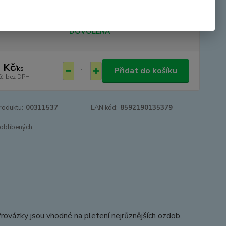
tupnost
SKLADEM - odesíláme 24.8.2026 -
DOVOLENÁ
 Kč
/
ks
Přidat do košíku
Kč
bez DPH
roduktu:
00311537
EAN kód:
8592190135379
oblíbených
Provázky jsou vhodné na pletení nejrůznějších ozdob,