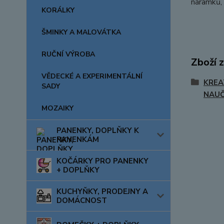
náramků,
KORÁLKY
ŠMINKY A MALOVÁTKA
RUČNÍ VÝROBA
Zboží 
VĚDECKÉ A EXPERIMENTÁLNÍ
KREA
SADY
NAUČ
MOZAIKY
PANENKY, DOPLŇKY K
PANENKÁM
KOČÁRKY PRO PANENKY
+ DOPLŇKY
KUCHYŇKY, PRODEJNY A
DOMÁCNOST