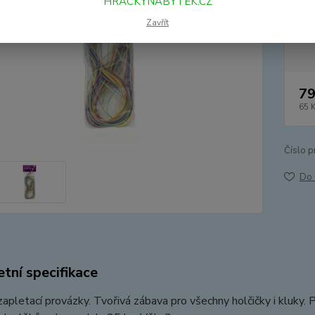
HRACKYNABYTEK.CZ
Zavřít
Dos
79
65 
Číslo p
Do 
tní specifikace
apletací provázky. Tvořivá zábava pro všechny holčičky i kluky. 