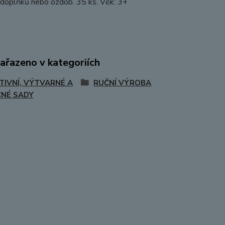
 doplňků nebo ozdob. 35 ks. Věk: 3+
zařazeno v kategoriích
TIVNÍ, VÝTVARNÉ A
RUČNÍ VÝROBA
NÉ SADY