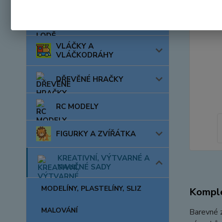
AUTA, LODĚ, LETADLA
VLÁČKY A
VLÁČKODRÁHY
DŘEVĚNÉ HRAČKY
RC MODELY
FIGURKY A ZVÍŘÁTKA
KREATIVNÍ, VÝTVARNÉ A
NAUČNÉ SADY
MODELÍNY, PLASTELÍNY, SLIZ
Komple
MALOVÁNÍ
Barevné z