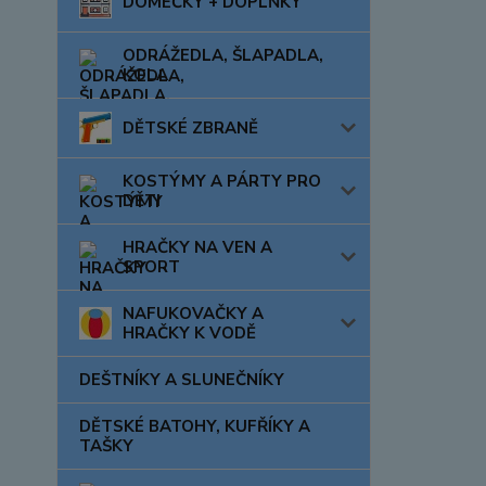
DOMEČKY + DOPLŇKY
ODRÁŽEDLA, ŠLAPADLA,
KOLA
DĚTSKÉ ZBRANĚ
KOSTÝMY A PÁRTY PRO
DĚTI
HRAČKY NA VEN A
SPORT
NAFUKOVAČKY A
HRAČKY K VODĚ
DEŠTNÍKY A SLUNEČNÍKY
DĚTSKÉ BATOHY, KUFŘÍKY A
TAŠKY